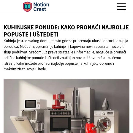
KUHINJSKE PONUDE: KAKO PRONAĆI NAJBOLJE
POPUSTE
I UŠTEDETI
Kuhinja je srce svakog doma, mesto gde se pripremaju ukusni obroci i okuplja
porodica. Međutim, opremanje kuhinje ili kupovina novih aparata može biti
skup poduhvat. Srećom, uz prave strategije i informacije, moguće je pronaći
odlične kuhinjske ponude i uštedeti značajan novac. U ovom članku ćemo
istražiti kako možete pronaći najbolje popuste na kuhinjsku opremu i
maksimizirati svoje uštede.