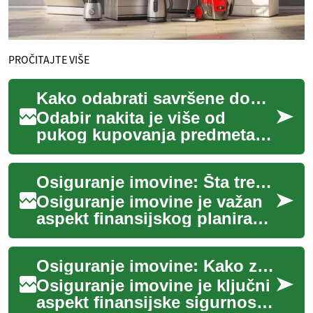
PROČITAJTE VIŠE
Kako odabrati savršene dodatke
Odabir nakita je više od
pukog kupovanja predmeta;
to je čin izražavanja ličnosti,
stila i priče. Svaki komad
Osiguranje imovine: Šta treba da znate
nakita ...
Osiguranje imovine je važan
aspekt finansijskog planiranja
koji pruža zaštitu vašoj
imovini od različitih rizika.
Osiguranje imovine: Kako zaštititi svoju imovinu od nepredviđenih rizika
Bez...
Osiguranje imovine je ključni
aspekt finansijske sigurnosti