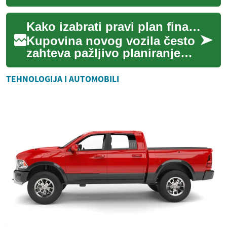
koji mnogi ljudi zanemaruju.
Međutim, nepredviđeni
Kako izabrati pravi plan finansiranja za novo vozilo
događa...
Kupovina novog vozila često
zahteva pažljivo planiranje
finansija: koliko uložiti kao
avans, koja kamatna stopa je
TEHNOLOGIJA I AUTOMOBILI
pr...