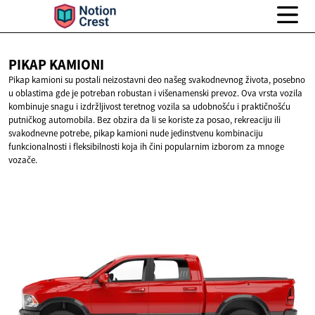
PIKAP
KAMIONI
Pikap kamioni su postali neizostavni deo našeg svakodnevnog života, posebno
u oblastima gde je potreban robustan i višenamenski prevoz. Ova vrsta vozila
kombinuje snagu i izdržljivost teretnog vozila sa udobnošću i praktičnošću
putničkog automobila. Bez obzira da li se koriste za posao, rekreaciju ili
svakodnevne potrebe, pikap kamioni nude jedinstvenu kombinaciju
funkcionalnosti i fleksibilnosti koja ih čini popularnim izborom za mnoge
vozače.