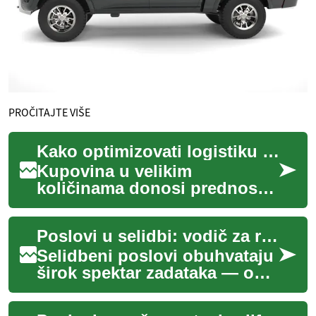
PROČITAJTE VIŠE
Kako optimizovati logistiku pri kupovini u velikim količinama
Kupovina u velikim
količinama donosi prednosti
u pogledu nabavke i popusta,
ali često zahteva prilagođenu
Poslovi u selidbi: vodič za rad kao mover
logistiku. ...
Selidbeni poslovi obuhvataju
širok spektar zadataka — od
pakovanja i nošenja furniture
do koordinacije relocation