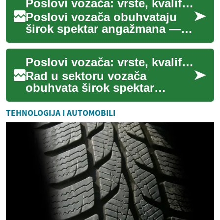
Poslovi vozača: vrste, kvalifikacije i očekivani prihodi
pro...
Poslovi vozača obuhvataju
širok spektar angažmana —
od privatnih usluga prevoza
do komercijalnih i javnih
Poslovi vozača: vrste, kvalifikacije i očekivani prihod
angažmana. ...
Rad u sektoru vozača
obuhvata širok spektar
aktivnosti — od vožnje
putničkih automobila u
TEHNOLOGIJA I AUTOMOBILI
privatnom sektoru do
upravl...