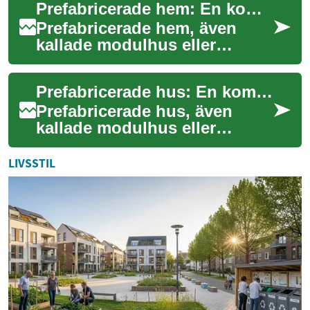
Prefabricerade hem: En komplett guide till moderna husdrömmar
Denna guide ...
Prefabricerade hem, även
kallade modulhus eller
monteringsfärdiga hus, har
revolutionerat den svenska
Prefabricerade hus: En komplett guide till moderna boendealternativ
bostadsmarknade...
Prefabricerade hus, även
kallade modulhus eller
monteringsfärdiga hus, har
revolutionerat den svenska
LIVSSTIL
bostadsmarknade...