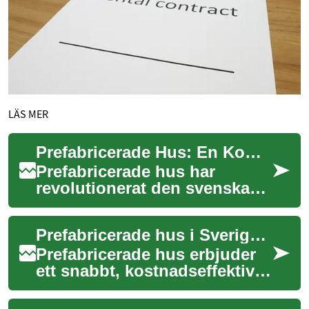
LÄS MER
Prefabricerade Hus: En Komplett Guide till Moderna Boendealternativ
Prefabricerade hus har
revolutionerat den svenska
bostadsmarknaden genom att
erbjuda ett snabbare, mer
Prefabricerade hus i Sverige: komplett guide till moderna hem
kostnadseffekt...
Prefabricerade hus erbjuder
ett snabbt, kostnadseffektivt
och hållbart sätt att
förverkliga drömboendet.