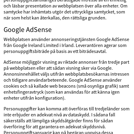
och läsbar presentation av webbplatsen över alla enheter. Om
samtycke har inhämtats utgör det uttryckliga samtycket, som
när som helst kan återkallas, den rättsliga grunden.
Google AdSense
Webbplatsen använder annonseringstjänsten Google AdSense
från Google Ireland Limited i Irland. Leverantören agerar som
personuppgiftsbiträde på basis av ett biträdesavtal.
AdSense möjliggör visning av riktade annonser från tredje part
på webbplatsen eller att sådan visning sker via Google.
Annonsinnehållet väljs utifrån webbplatsbesökarnas intressen
och tidigare användarbeteende. Google AdSense använder
cookies och så kallade web beacons (små osynliga grafik) samt
enhetsfingeravtryck (som kan användas för att känna igen
enheter utifrån konfiguration).
Personuppgifter kan komma att överföras till tredjeländer som
inte erbjuder en adekvat nivå av dataskydd. I sådana fall
säkerställs att lämpliga skyddsåtgärder finns för sådan
överföring för att garantera en adekvat skyddsnivå.
Personuppgiftsansvarig kan på begäran uppvisa dessa