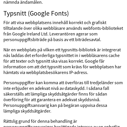
nämnda ändamålen.
Typsnitt (Google Fonts)
För att visa webbplatsens innehåll korrekt och grafiskt
tilltalande över olika webbläsare används webfonts‑biblioteket
från Google Ireland Ltd. Leverantören agerar som
personuppgiftsbiträde på basis av ett biträdesavtal.
När en webbplats på vilken ett typsnitts‑bibliotek är integrerat
nås laddas det erforderliga typsnittet in i webbläsarens cache
för att texter och typsnitt ska visas korrekt. Google får
information om att det typsnitt som krävs för webbplatsen har
hämtats via webbplatsbesökarens IP‑adress.
Personuppgifter kan komma att överföras till tredjeländer som
inte erbjuder en adekvat nivå av dataskydd. I sådana fall
säkerställs att lämpliga skyddsåtgärder finns för sådan
överföring för att garantera en adekvat skyddsnivå.
Personuppgiftsansvarig kan på begäran uppvisa dessa
lämpliga skyddsåtgärder.
Rättslig grund för denna behandling är
personuppgiftsansvariges berättigade intresse av en enhetlig