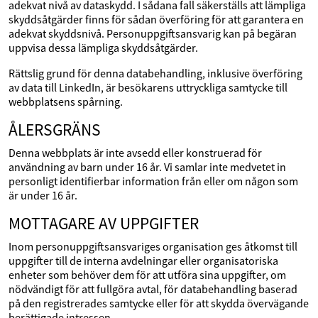
adekvat nivå av dataskydd. I sådana fall säkerställs att lämpliga
skyddsåtgärder finns för sådan överföring för att garantera en
adekvat skyddsnivå. Personuppgiftsansvarig kan på begäran
uppvisa dessa lämpliga skyddsåtgärder.
Rättslig grund för denna databehandling, inklusive överföring
av data till LinkedIn, är besökarens uttryckliga samtycke till
webbplatsens spårning.
ÅLERSGRÄNS
Denna webbplats är inte avsedd eller konstruerad för
användning av barn under 16 år. Vi samlar inte medvetet in
personligt identifierbar information från eller om någon som
är under 16 år.
MOTTAGARE AV UPPGIFTER
Inom personuppgiftsansvariges organisation ges åtkomst till
uppgifter till de interna avdelningar eller organisatoriska
enheter som behöver dem för att utföra sina uppgifter, om
nödvändigt för att fullgöra avtal, för databehandling baserad
på den registrerades samtycke eller för att skydda övervägande
berättigade intressen.