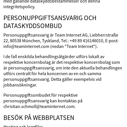
med gällande dataskyddsbestämmelser och denna
integritetspolicy.
PERSONUPPGIFTSANSVARIG OCH
DATASKYDDSOMBUD
Personuppgiftsansvarig är Team Internet AG, Liebherrstraße
22, 80538 München, Tyskland, Tel.: +49 89 416146010, E-post:
info@teaminternet.com (nedan "Team Internet").
I de fall enskilda behandlingsåtgärder utförs lokalt av
respektive koncernbolag är det respektive koncernbolag som
är personuppgiftsansvarig, om inte den aktuella behandlingen
utförs centralt för hela koncernen av en och samma
personuppgiftsansvarig. Detta gäller exempelvis vid
jobbansökningar.
Personuppgiftsombudet för respektive
personuppgiftsansvarig kan kontaktas på
christian.schmoll@teaminternet.com.
BESÖK PÅ WEBBPLATSEN
Hosting och loggfiler