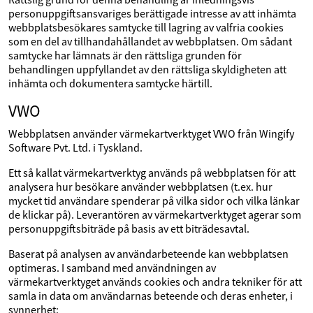
personuppgiftsansvariges berättigade intresse av att inhämta
webbplatsbesökares samtycke till lagring av valfria cookies
som en del av tillhandahållandet av webbplatsen. Om sådant
samtycke har lämnats är den rättsliga grunden för
behandlingen uppfyllandet av den rättsliga skyldigheten att
inhämta och dokumentera samtycke härtill.
VWO
Webbplatsen använder värmekartverktyget VWO från Wingify
Software Pvt. Ltd. i Tyskland.
Ett så kallat värmekartverktyg används på webbplatsen för att
analysera hur besökare använder webbplatsen (t.ex. hur
mycket tid användare spenderar på vilka sidor och vilka länkar
de klickar på). Leverantören av värmekartverktyget agerar som
personuppgiftsbiträde på basis av ett biträdesavtal.
Baserat på analysen av användarbeteende kan webbplatsen
optimeras. I samband med användningen av
värmekartverktyget används cookies och andra tekniker för att
samla in data om användarnas beteende och deras enheter, i
synnerhet: