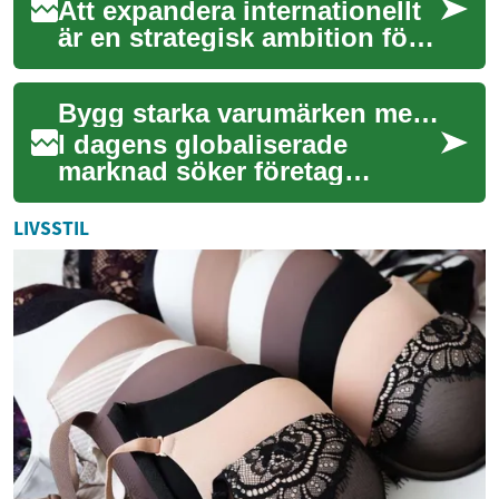
Att expandera internationellt
är en strategisk ambition för
många företag, och digitalt
innehåll spelar en central ro...
Bygg starka varumärken med svenskt innehåll för internationella målgrupper
I dagens globaliserade
marknad söker företag
ständigt efter unika sätt att
sticka ut och nå nya
LIVSSTIL
målgrupper bortom hem...