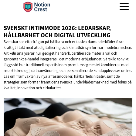
SVENSKT INTIMMODE 2026: LEDARSKAP,
HÅLLBARHET OCH
DIGITAL UTVECKLING
Svenskarnas efterfrågan på hållbara och exklusiva damunderkläder ökar
kraftigt i takt med att digitalisering och klimathänsyn formar modebranschen.
Artikeln analyserar hur gediget hantverk, certifierade materialval och
genomtänkt e-handel integreras i det moderna erbjudandet. Särskild tonvikt
läggs vid hur traditionell expertis inom premiumsegmentet kombineras med
smart teknologi, dataanvändning och personaliserade kundupplevelser online.
Läs om framväxten av nya affärsmodeller, hållbarhetsinitiativ, samt de
strategier som formar framtidens svenska underklädesmarknad med fokus på
kvalitet, innovation och cirkularitet.