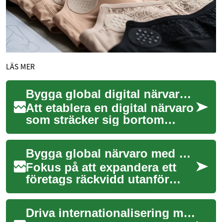
LÄS MER
Bygga global digital närvaro med svenskt innehåll
Att etablera en digital närvaro
som sträcker sig bortom
nationella gränser är en
strategisk nödvändighet för
Bygga global närvaro med svenskt skräddarsytt innehåll
många fö...
Fokus på att expandera ett
företags räckvidd utanför
landets gränser är en central
del av många affärsstrategier
Driva internationalisering med svenskt digitalt innehåll
idag...