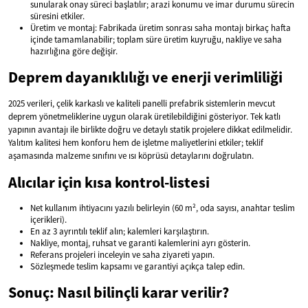
sunularak onay süreci başlatılır; arazi konumu ve imar durumu sürecin
süresini etkiler.
Üretim ve montaj: Fabrikada üretim sonrası saha montajı birkaç hafta
içinde tamamlanabilir; toplam süre üretim kuyruğu, nakliye ve saha
hazırlığına göre değişir.
Deprem dayanıklılığı ve enerji verimliliği
2025 verileri, çelik karkaslı ve kaliteli panelli prefabrik sistemlerin mevcut
deprem yönetmeliklerine uygun olarak üretilebildiğini gösteriyor. Tek katlı
yapının avantajı ile birlikte doğru ve detaylı statik projelere dikkat edilmelidir.
Yalıtım kalitesi hem konforu hem de işletme maliyetlerini etkiler; teklif
aşamasında malzeme sınıfını ve ısı köprüsü detaylarını doğrulatın.
Alıcılar için kısa kontrol-listesi
Net kullanım ihtiyacını yazılı belirleyin (60 m², oda sayısı, anahtar teslim
içerikleri).
En az 3 ayrıntılı teklif alın; kalemleri karşılaştırın.
Nakliye, montaj, ruhsat ve garanti kalemlerini ayrı gösterin.
Referans projeleri inceleyin ve saha ziyareti yapın.
Sözleşmede teslim kapsamı ve garantiyi açıkça talep edin.
Sonuç: Nasıl bilinçli karar verilir?