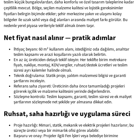
teslim küçük bungalovlardan, daha konforlu ve özel tasarım taleplerine kadar
çeşitlilik mevcut. Bölge, seçilen malzeme kalitesi ve lojistik gereksinimler
fiyatları belirgin biçimde etkiler; şehir merkezine yakın ve ulaşımı kolay
bölgeler ile uzak sahil veya dağ alanları arasında maliyet farkı görülür. Bu
nedenle yerel piyasa verileriyle teklif almak önem taşır.
Net fiyat nasıl alınır — pratik adımlar
İhtiyaç beyanı: 60 m² kullanım alanı, istediğiniz oda dağılımı, anahtar
teslim kapsamı ve arazi koşullarını yazılı olarak belirtin.
En az üç üreticiden detaylı teklif isteyin: Her teklifte birim metrekare
fiyatı, nakliye, montaj, KDV/vergiler, ruhsat/destek ücretleri ve teslim
süresi ayrı kalemler halinde olmalı.
Teknik doğrulama: Statik proje, yalıtım malzemesi bilgisi ve garanti
şartlarını inceleyin.
Referans saha ziyareti: Üreticinin daha önce tamamladığı projeleri
görerek işçilik ve malzeme kalitesini yerinde değerlendirin.
Sözleşme kontrolü: Teslim kapsamı, garanti, teslim süresi ve ek maliyet
şartlarının sözleşmede net şekilde yer almasına dikkat edin.
Ruhsat, saha hazırlığı ve uygulama süreci
Proje hazırlığı: Mimari, statik, mekanik ve elektrik projeleri hazırlanır; bu
süreçte üretici veya bir mimarlık ofisi görev alabilir.
Başvuru ve onay: Projeler ilgili Fen İşleri veya belediye birimine