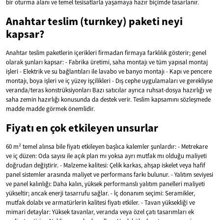
bir oturma alanı ve temel tesisatlarla yaşamaya hazır biçimde tasarlanır.
Anahtar teslim (turnkey) paketi neyi
kapsar?
Anahtar teslim paketlerin içerikleri firmadan firmaya farklılık gösterir; genel
olarak şunları kapsar: - Fabrika üretimi, saha montajı ve tüm yapısal montaj
işleri - Elektrik ve su bağlantıları ile lavabo ve banyo montajı - Kapı ve pencere
montajı, boya işleri ve iç yüzey işçilikleri - Dış cephe uygulamaları ve gerekliyse
veranda/teras konstrüksiyonları Bazı satıcılar ayrıca ruhsat-dosya hazırlığı ve
saha zemin hazırlığı konusunda da destek verir. Teslim kapsamını sözleşmede
madde madde görmek önemlidir.
Fiyatı en çok etkileyen unsurlar
60 m² temel alınsa bile fiyatı etkileyen başlıca kalemler şunlardır: - Metrekare
ve iç düzen: Oda sayısı ile açık plan mı yoksa ayrı mutfak mı olduğu maliyeti
doğrudan değiştirir. - Malzeme kalitesi: Çelik karkas, ahşap iskelet veya hafif
panel sistemler arasında maliyet ve performans farkı bulunur. - Yalıtım seviyesi
ve panel kalınlığı: Daha kalın, yüksek performanslı yalıtım panelleri maliyeti
yükseltir; ancak enerji tasarrufu sağlar. - İç donanım seçimi: Seramikler,
mutfak dolabı ve armatürlerin kalitesi fiyatı etkiler. - Tavan yüksekliği ve
mimari detaylar: Yüksek tavanlar, veranda veya özel çatı tasarımları ek