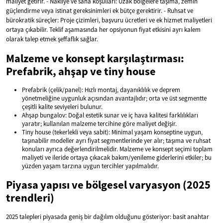
maliyet getirir. - Nakliye ve saha koşulları: Uzak bölgelere taşıma, zemin
güçlendirme veya istinat gereksinimleri ek bütçe gerektirir. - Ruhsat ve
bürokratik süreçler: Proje çizimleri, başvuru ücretleri ve ek hizmet maliyetleri
ortaya çıkabilir. Teklif aşamasında her opsiyonun fiyat etkisini ayrı kalem
olarak talep etmek şeffaflık sağlar.
Malzeme ve konsept karşılaştırması:
Prefabrik, ahşap ve tiny house
Prefabrik (çelik/panel): Hızlı montaj, dayanıklılık ve deprem
yönetmeliğine uygunluk açısından avantajlıdır; orta ve üst segmentte
çeşitli kalite seviyeleri bulunur.
Ahşap bungalov: Doğal estetik sunar ve iç hava kalitesi farklılıkları
yaratır; kullanılan malzeme tercihine göre maliyet değişir.
Tiny house (tekerlekli veya sabit): Minimal yaşam konseptine uygun,
taşınabilir modeller ayrı fiyat segmentlerinde yer alır; taşıma ve ruhsat
konuları ayrıca değerlendirilmelidir. Malzeme ve konsept seçimi toplam
maliyeti ve ileride ortaya çıkacak bakım/yenileme giderlerini etkiler; bu
yüzden yaşam tarzına uygun tercihler yapılmalıdır.
Piyasa yapısı ve bölgesel varyasyon (2025
trendleri)
2025 talepleri piyasada geniş bir dağılım olduğunu gösteriyor: basit anahtar