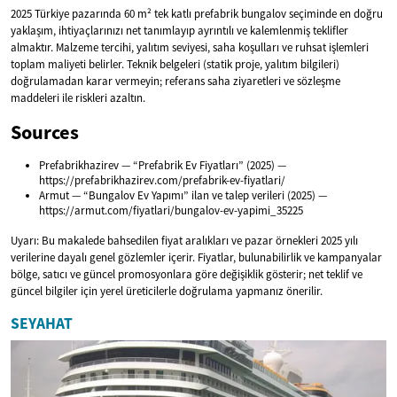
2025 Türkiye pazarında 60 m² tek katlı prefabrik bungalov seçiminde en doğru
yaklaşım, ihtiyaçlarınızı net tanımlayıp ayrıntılı ve kalemlenmiş teklifler
almaktır. Malzeme tercihi, yalıtım seviyesi, saha koşulları ve ruhsat işlemleri
toplam maliyeti belirler. Teknik belgeleri (statik proje, yalıtım bilgileri)
doğrulamadan karar vermeyin; referans saha ziyaretleri ve sözleşme
maddeleri ile riskleri azaltın.
Sources
Prefabrikhazirev — “Prefabrik Ev Fiyatları” (2025) —
https://prefabrikhazirev.com/prefabrik-ev-fiyatlari/
Armut — “Bungalov Ev Yapımı” ilan ve talep verileri (2025) —
https://armut.com/fiyatlari/bungalov-ev-yapimi_35225
Uyarı: Bu makalede bahsedilen fiyat aralıkları ve pazar örnekleri 2025 yılı
verilerine dayalı genel gözlemler içerir. Fiyatlar, bulunabilirlik ve kampanyalar
bölge, satıcı ve güncel promosyonlara göre değişiklik gösterir; net teklif ve
güncel bilgiler için yerel üreticilerle doğrulama yapmanız önerilir.
SEYAHAT