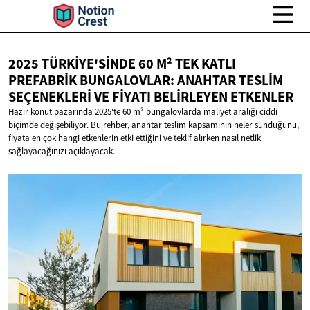
2025 TÜRKIYE'SINDE 60 M² TEK KATLI
PREFABRIK BUNGALOVLAR: ANAHTAR TESLIM
SEÇENEKLERI VE FIYATI
BELIRLEYEN ETKENLER
Hazır konut pazarında 2025'te 60 m² bungalovlarda maliyet aralığı ciddi
biçimde değişebiliyor. Bu rehber, anahtar teslim kapsamının neler sunduğunu,
fiyata en çok hangi etkenlerin etki ettiğini ve teklif alırken nasıl netlik
sağlayacağınızı açıklayacak.