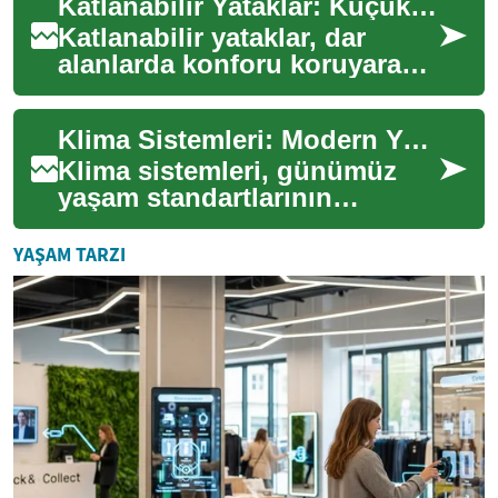
Katlanabilir Yataklar: Küçük Mekanlarda Pratik ve Çok Yönlü Çözümler
Katlanabilir yataklar, dar
alanlarda konforu koruyarak
yaşam alanını verimli
kullanmak isteyenler için sık
Klima Sistemleri: Modern Yaşamın Vazgeçilmez Konforu
tercih edi...
Klima sistemleri, günümüz
yaşam standartlarının
vazgeçilmez bir parçası haline
gelmiştir. İç mekan sıcaklığını
YAŞAM TARZI
kontro...