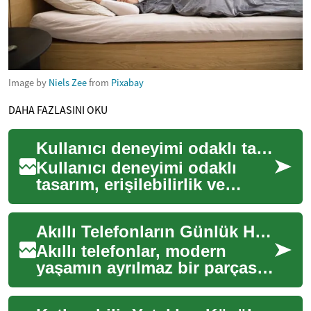
Image by
Niels Zee
from
Pixabay
DAHA FAZLASINI OKU
Kullanıcı deneyimi odaklı tasarım: erişilebilirlik ile konforu dengelemek
Kullanıcı deneyimi odaklı
tasarım, erişilebilirlik ve
konforu dengelerken yaşam
kalitesini artırmayı hedefler.
Akıllı Telefonların Günlük Hayatımıza Etkisi
Bu mak...
Akıllı telefonlar, modern
yaşamın ayrılmaz bir parçası
haline gelmiştir. Bu taşınabilir
cihazlar, sadece iletişim kur...