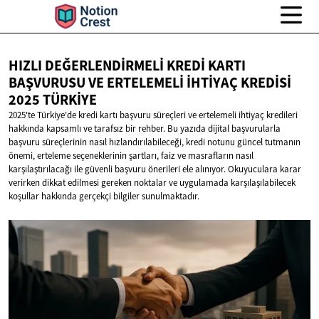
HIZLI DEĞERLENDIRMELI KREDI KARTI
BAŞVURUSU VE ERTELEMELI İHTIYAÇ KREDISI
2025 TÜRKIYE
2025'te Türkiye'de kredi kartı başvuru süreçleri ve ertelemeli ihtiyaç kredileri
hakkında kapsamlı ve tarafsız bir rehber. Bu yazıda dijital başvurularla
başvuru süreçlerinin nasıl hızlandırılabileceği, kredi notunu güncel tutmanın
önemi, erteleme seçeneklerinin şartları, faiz ve masrafların nasıl
karşılaştırılacağı ile güvenli başvuru önerileri ele alınıyor. Okuyuculara karar
verirken dikkat edilmesi gereken noktalar ve uygulamada karşılaşılabilecek
koşullar hakkında gerçekçi bilgiler sunulmaktadır.