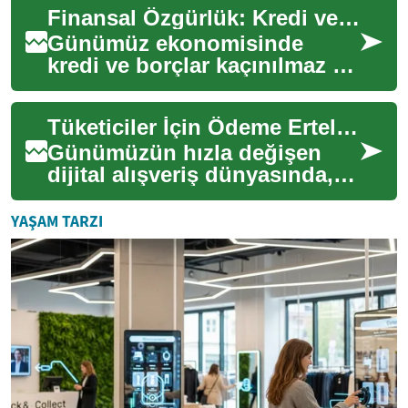
Finansal Özgürlük: Kredi ve Borç Yönetimi Rehberi
kre...
Günümüz ekonomisinde
kredi ve borçlar kaçınılmaz bir
gerçek. Ancak doğru
yönetildiğinde, finansal
Tüketiciler İçin Ödeme Erteleme Seçenekleri
hedeflerinize ulaşm...
Günümüzün hızla değişen
dijital alışveriş dünyasında,
tüketiciler ödeme yöntemleri
konusunda daha fazla
YAŞAM TARZI
seçenek arayı...