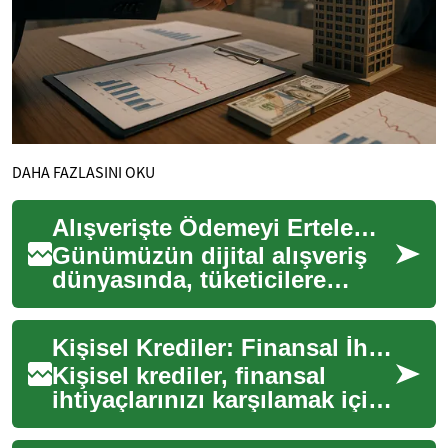
DAHA FAZLASINI OKU
Alışverişte Ödemeyi Erteleme Fırsatları
Günümüzün dijital alışveriş
dünyasında, tüketicilere
sunulan ödeme seçenekleri
her geçen gün
Kişisel Krediler: Finansal İhtiyaçlarınız İçin Esnek Çözümler
çeşitlenmektedir. "Şimdi...
Kişisel krediler, finansal
ihtiyaçlarınızı karşılamak için
kullanabileceğiniz esnek bir
borçlanma seçeneğidir. Bu