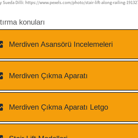
 Sueda Dilli: https://www.pexels.com/photo/stair-lift-along-railing-19132