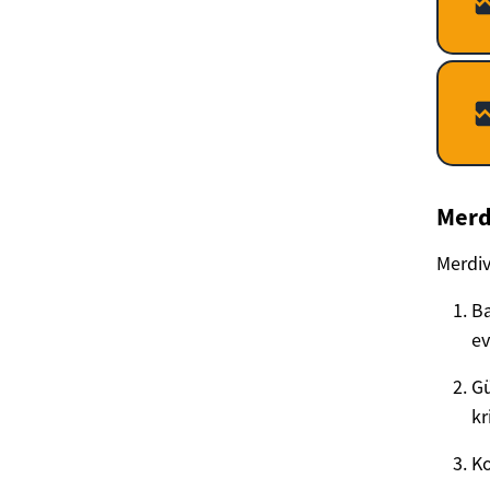
Merd
Merdiv
Ba
ev
Gü
kr
Ko