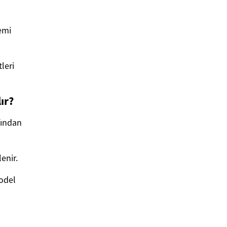
emi
leri
ır?
fından
enir.
odel