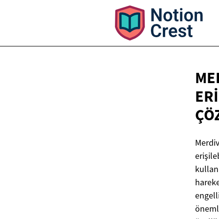
MER
ERI
ÇÖ
Merdive
erişile
kullan
hareke
engelli
önemli