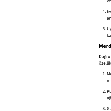
ve
Ev
ar
Uy
ka
Merd
Doğru 
özellik
Me
mo
Ku
ağ
Gü