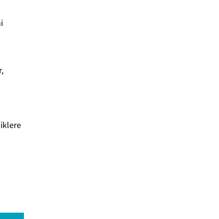
i
,
iklere