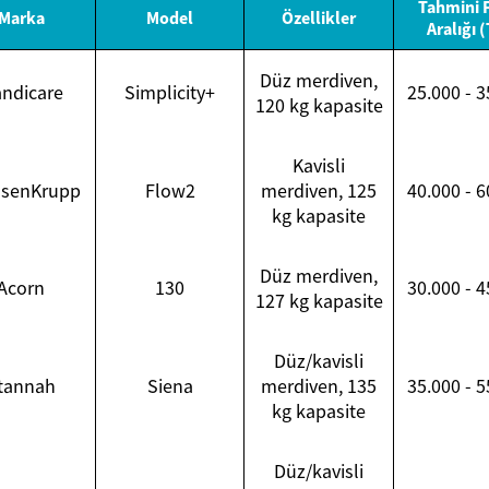
Tahmini F
Marka
Model
Özellikler
Aralığı 
Düz merdiven,
ndicare
Simplicity+
25.000 - 3
120 kg kapasite
Kavisli
ssenKrupp
Flow2
merdiven, 125
40.000 - 6
kg kapasite
Düz merdiven,
Acorn
130
30.000 - 4
127 kg kapasite
Düz/kavisli
tannah
Siena
merdiven, 135
35.000 - 5
kg kapasite
Düz/kavisli