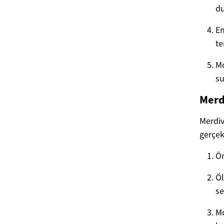
du
En
te
Mo
su
Merd
Merdiv
gerçekl
Ön
Öl
se
Mo