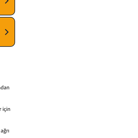
madan
 için
 ağrı