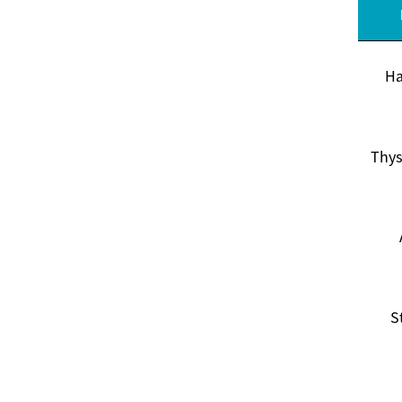
Ha
Thy
S