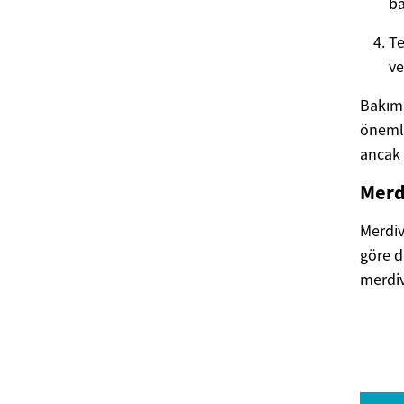
ba
Te
ver
Bakım 
önemli
ancak 
Merd
Merdiv
göre d
merdiv