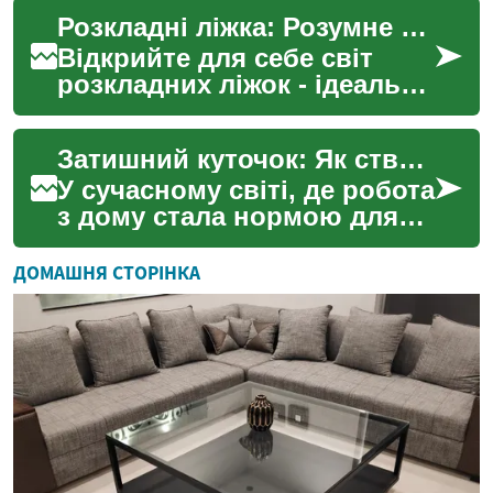
проживання. Незалежно від
Розкладні ліжка: Розумне рішення для компактного житла
того, чи це ділова поїздка,
...
Відкрийте для себе світ
розкладних ліжок - ідеальне
поєднання комфорту та
функціональності для
Затишний куточок: Як створити ідеальний домашній офіс
сучасних помешкань. Ді...
У сучасному світі, де робота
з дому стала нормою для
багатьох, створення
ідеального домашнього
ДОМАШНЯ СТОРІНКА
офісу набуває особливо...