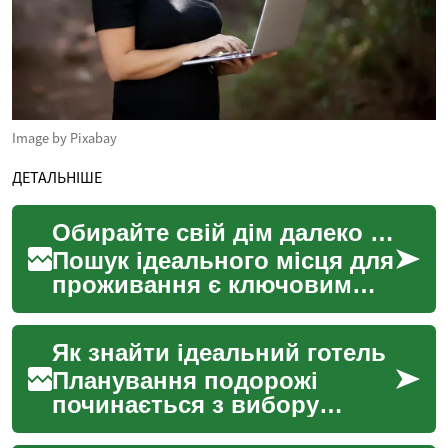
Image by Pixabay
ДЕТАЛЬНІШЕ
Обирайте свій дім далеко від дому по всьому світу
Пошук ідеального місця для
проживання є ключовим
етапом у плануванні будь-
якої подорожі. Незалежно
Як знайти ідеальний готель
від того, чи ви ви...
Планування подорожі
починається з вибору
правильного місця для