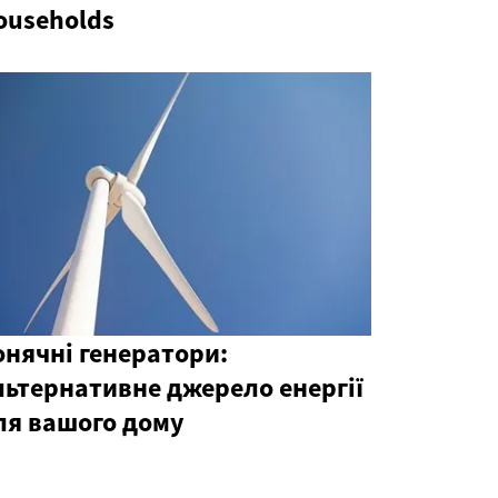
ouseholds
онячні генератори:
льтернативне джерело енергії
ля вашого дому