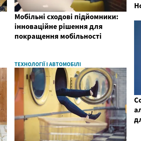
H
Мобільні сходові підйомники:
інноваційне рішення для
покращення мобільності
ТЕХНОЛОГІЇ І АВТОМОБІЛІ
С
а
д