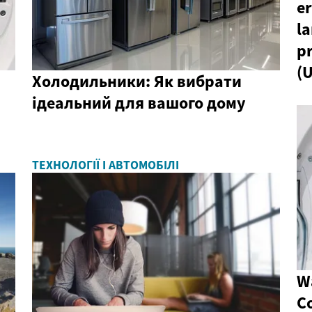
er
l
pr
(U
Холодильники: Як вибрати
ідеальний для вашого дому
ТЕХНОЛОГІЇ І АВТОМОБІЛІ
W
C