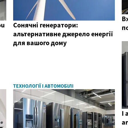
В
ou
Сонячні генератори:
п
альтернативне джерело енергії
для вашого дому
ТЕХНОЛОГІЇ І АВТОМОБІЛІ
I 
ar