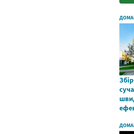
ДОМА
Збір
суча
шви
ефе
ДОМА