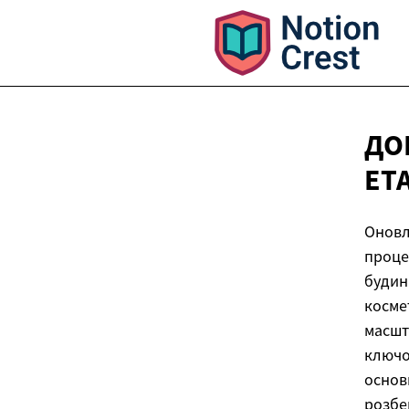
ДО
ЕТ
Оновл
проце
будин
косме
масшт
ключо
основ
розбе