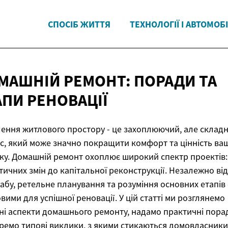
СПОСІБ ЖИТТЯ
ТЕХНОЛОГІЇ І АВТОМОБІ
МАШНІЙ РЕМОНТ: ПОРАДИ ТА
АПИ РЕНОВАЦІЇ
ення житлового простору - це захоплюючий, але склад
с, який може значно покращити комфорт та цінність ва
ку. Домашній ремонт охоплює широкий спектр проектів:
тичних змін до капітальної реконструкції. Незалежно від
абу, ретельне планування та розуміння основних етапів 
вими для успішної реновації. У цій статті ми розглянемо
ні аспекти домашнього ремонту, надамо практичні пора
ремо типові виклики, з якими стикаються домовласники