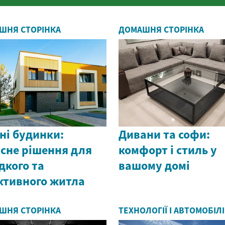
шукаючи гнучкі графіки та додаткови
дохід. Х...
ШНЯ СТОРІНКА
ДОМАШНЯ СТОРІНКА
ні будинки:
Дивани та софи:
сне рішення для
комфорт і стиль у
дкого та
вашому домі
ктивного житла
ШНЯ СТОРІНКА
ТЕХНОЛОГІЇ І АВТОМОБІЛІ