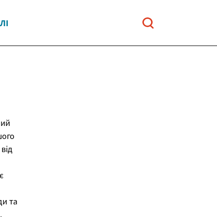
ЛІ
ний
шого
 від
є
ди та
.