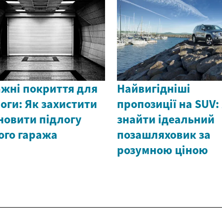
ажні покриття для
Найвигідніші
оги: Як захистити
пропозиції на SUV:
новити підлогу
знайти ідеальний
ого гаража
позашляховик за
розумною ціною