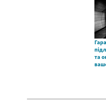
Гар
підл
та о
ваш