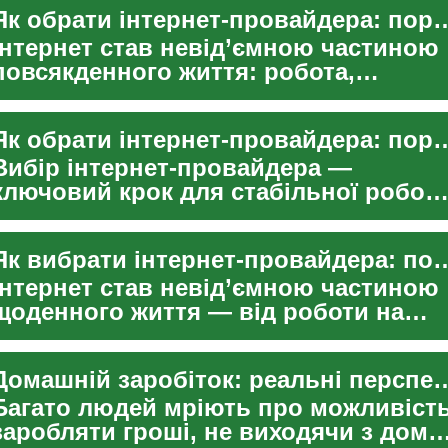
Як обрати інтернет-провайдера: по
Інтернет став невід’ємною частиною
повсякденного життя: робота,
навчання, розваги й управління
розумним домом залежат...
Як обрати інтернет‑провайдера: пора
Вибір інтернет‑провайдера —
ключовий крок для стабільної робот
дому чи офісу в епоху швидкої
технології. Правильний ...
Як вибрати інтернет‑провайдера: 
Інтернет став невід’ємною частиною
щоденного життя — від роботи на
комп’ютері до потокового перегляду
ігор та відеоко...
Домашній заробіток: реальні пе
Багато людей мріють про можливіст
заробляти гроші, не виходячи з дому,