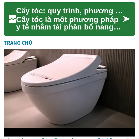
tục trả phương tiện khi thuê
Cấy tóc: quy trình, phương pháp và những điều cần biết
xe, b...
Cấy tóc là một phương pháp
y tế nhằm tái phân bổ nang
tóc từ vùng cho sang vùng
hói hoặc thưa, với mục tiêu
TRANG CHỦ
cải thiện...