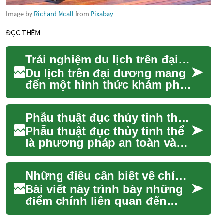
Image by
Richard Mcall
from
Pixabay
ĐỌC THÊM
Trải nghiệm du lịch trên đại dương: Những điều cần biết
Du lịch trên đại dương mang
đến một hình thức khám phá
độc đáo, kết hợp giữa sự thư
giãn và phiêu lưu. Thay vì di
Phẫu thuật đục thủy tinh thể: Những điều cần biết
chu...
Phẫu thuật đục thủy tinh thể
là phương pháp an toàn và
hiệu quả giúp phục hồi tầm
nhìn khi thủy tinh thể bị mờ.
Những điều cần biết về chính sách nhiên liệu và trả phương tiện
Bài v...
Bài viết này trình bày những
điểm chính liên quan đến
chính sách nhiên liệu và thủ