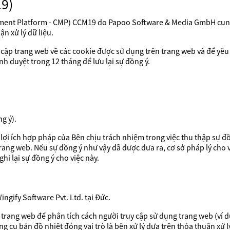
9)
ent Platform - CMP) CCM19 do Papoo Software & Media GmbH cung
ận xử lý dữ liệu.
p trang web về các cookie được sử dụng trên trang web và để yêu cầ
nh duyệt trong 12 tháng để lưu lại sự đồng ý.
g ý).
là lợi ích hợp pháp của Bên chịu trách nhiệm trong việc thu thập sự đ
ang web. Nếu sự đồng ý như vậy đã được đưa ra, cơ sở pháp lý cho vi
ghi lại sự đồng ý cho việc này.
gify Software Pvt. Ltd. tại Đức.
 trang web để phân tích cách người truy cập sử dụng trang web (ví 
g cụ bản đồ nhiệt đóng vai trò là bên xử lý dựa trên thỏa thuận xử lý