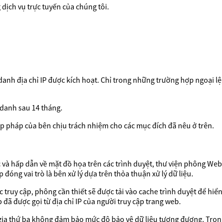
dịch vụ trực tuyến của chúng tôi.
danh địa chỉ IP được kích hoạt. Chỉ trong những trường hợp ngoại lệ
 danh sau 14 tháng.
 hợp pháp của bên chịu trách nhiệm cho các mục đích đã nêu ở trên.
 và hấp dẫn về mặt đồ họa trên các trình duyệt, thư viện phông Web 
óng vai trò là bên xử lý dựa trên thỏa thuận xử lý dữ liệu.
 truy cập, phông cần thiết sẽ được tải vào cache trình duyệt để hi
đã được gọi từ địa chỉ IP của người truy cập trang web.
 gia thứ ba không đảm bảo mức độ bảo vệ dữ liệu tương đương. Tro