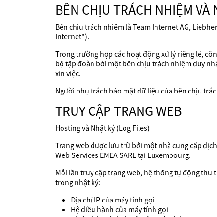
BÊN CHỊU TRÁCH NHIỆM VÀ 
Bên chịu trách nhiệm là Team Internet AG, Liebhe
Internet").
Trong trường hợp các hoạt động xử lý riêng lẻ, cô
bộ tập đoàn bởi một bên chịu trách nhiệm duy nhất,
xin việc.
Người phụ trách bảo mật dữ liệu của bên chịu trá
TRUY CẬP TRANG WEB
Hosting và Nhật ký (Log Files)
Trang web được lưu trữ bởi một nhà cung cấp dịch v
Web Services EMEA SARL tại Luxembourg.
Mỗi lần truy cập trang web, hệ thống tự động thu th
trong nhật ký:
Địa chỉ IP của máy tính gọi
Hệ điều hành của máy tính gọi