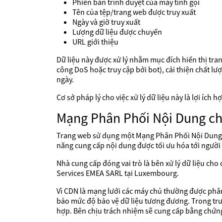
Phiên bản trình duyệt của máy tính gọi
Tên của tệp/trang web được truy xuất
Ngày và giờ truy xuất
Lượng dữ liệu được chuyển
URL giới thiệu
Dữ liệu này được xử lý nhằm mục đích hiển thị tra
công DoS hoặc truy cập bởi bot), cải thiện chất lư
ngày.
Cơ sở pháp lý cho việc xử lý dữ liệu này là lợi ích
Mạng Phân Phối Nội Dung c
Trang web sử dụng một Mạng Phân Phối Nội Dung (
năng cung cấp nội dung được tối ưu hóa tới người 
Nhà cung cấp đóng vai trò là bên xử lý dữ liệu ch
Services EMEA SARL tại Luxembourg.
Vì CDN là mạng lưới các máy chủ thường được phân
bảo mức độ bảo vệ dữ liệu tương đương. Trong tr
hợp. Bên chịu trách nhiệm sẽ cung cấp bằng chứng