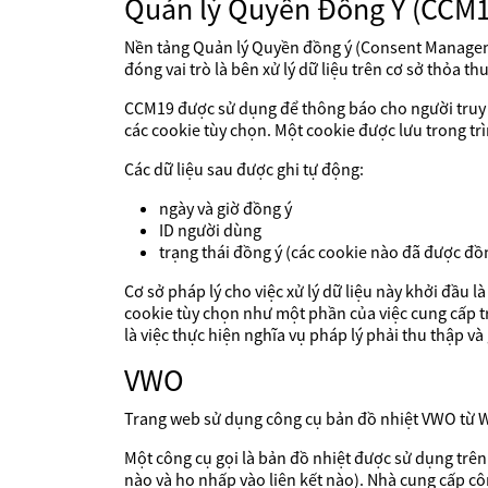
Quản lý Quyền Đồng Ý (CCM1
Nền tảng Quản lý Quyền đồng ý (Consent Managem
đóng vai trò là bên xử lý dữ liệu trên cơ sở thỏa thu
CCM19 được sử dụng để thông báo cho người truy cậ
các cookie tùy chọn. Một cookie được lưu trong trì
Các dữ liệu sau được ghi tự động:
ngày và giờ đồng ý
ID người dùng
trạng thái đồng ý (các cookie nào đã được đồn
Cơ sở pháp lý cho việc xử lý dữ liệu này khởi đầu 
cookie tùy chọn như một phần của việc cung cấp tr
là việc thực hiện nghĩa vụ pháp lý phải thu thập và 
VWO
Trang web sử dụng công cụ bản đồ nhiệt VWO từ Win
Một công cụ gọi là bản đồ nhiệt được sử dụng trên
nào và họ nhấp vào liên kết nào). Nhà cung cấp côn