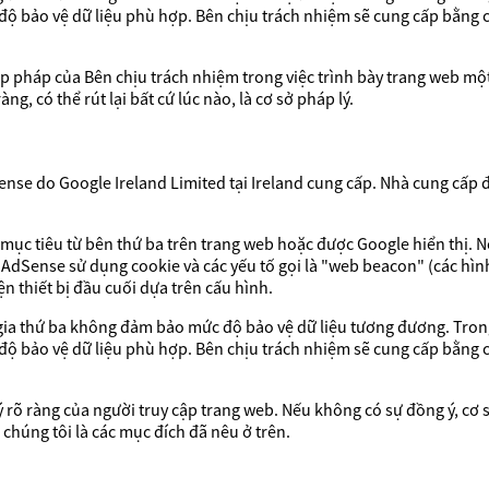
ộ bảo vệ dữ liệu phù hợp. Bên chịu trách nhiệm sẽ cung cấp bằng 
 hợp pháp của Bên chịu trách nhiệm trong việc trình bày trang web một
ng, có thể rút lại bất cứ lúc nào, là cơ sở pháp lý.
e do Google Ireland Limited tại Ireland cung cấp. Nhà cung cấp đóng
ục tiêu từ bên thứ ba trên trang web hoặc được Google hiển thị. N
 AdSense sử dụng cookie và các yếu tố gọi là "web beacon" (các hìn
ện thiết bị đầu cuối dựa trên cấu hình.
 gia thứ ba không đảm bảo mức độ bảo vệ dữ liệu tương đương. Tro
ộ bảo vệ dữ liệu phù hợp. Bên chịu trách nhiệm sẽ cung cấp bằng 
ý rõ ràng của người truy cập trang web. Nếu không có sự đồng ý, cơ sở
 chúng tôi là các mục đích đã nêu ở trên.