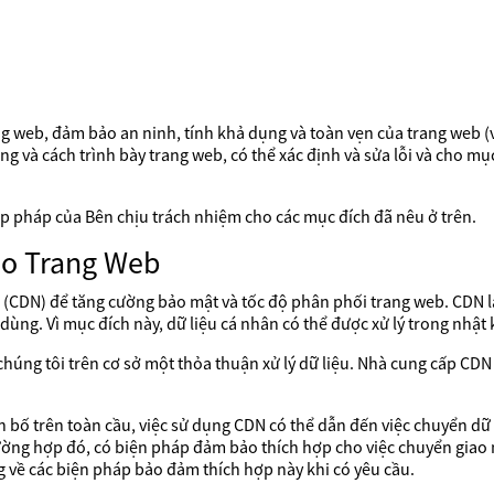
ng web, đảm bảo an ninh, tính khả dụng và toàn vẹn của trang web (
ợng và cách trình bày trang web, có thể xác định và sửa lỗi và cho m
 hợp pháp của Bên chịu trách nhiệm cho các mục đích đã nêu ở trên.
ho Trang Web
CDN) để tăng cường bảo mật và tốc độ phân phối trang web. CDN l
dùng. Vì mục đích này, dữ liệu cá nhân có thể được xử lý trong nhậ
o chúng tôi trên cơ sở một thỏa thuận xử lý dữ liệu. Nhà cung cấp C
 bố trên toàn cầu, việc sử dụng CDN có thể dẫn đến việc chuyển dữ 
ường hợp đó, có biện pháp đảm bảo thích hợp cho việc chuyển gia
 về các biện pháp bảo đảm thích hợp này khi có yêu cầu.