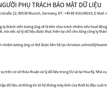
NGƯỜI PHỤ TRÁCH BẢO MẬT DỮ LIỆU
rrstraße 22, 80538 Munich, Germany, ĐT: +49 89 416146010, E-Mail:
ng ty thành viên tương ứng sẽ là bên chịu trách nhiệm nếu hoạt động
 mà việc xử lý dữ liệu được thực hiện tại chỗ cho từng công ty thành
ch nhiệm tương ứng có thể được liên hệ tại christian.schmoll@team
ụ trên cơ sở thỏa thuận xử lý dữ liệu trong EU và tại Hoa Kỳ. Nhà c
ập dữ liệu và thông tin từ hệ thống máy tính của thiết bị đầu cuối tr