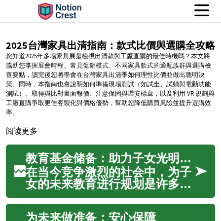
2025台灣家具出清指南：款式比價與選購全攻略
您知道2025年多場家具展是檢視出清款與工廠直購的最佳時機嗎？本文將
協助您掌握展會時程、常見促銷模式、不同家具款式的適配族群與選購檢
查要點，讀完後您將學會在台灣家具出清季如何理性比價並做出聰明決
策。同時，本指南也會說明如何準備現場測試（如試坐、試躺與電動功能
測試）、取得與比對書面報價、注意保固與環安標章，以及利用 VR 規劃與
工廠直購爭取更佳客製化與價格優勢，幫助您降低購買風險並提升選購效
率。
阅读更多
教育基金储备：助力子女光明未来
在当今竞争激烈的社会中，为子
女的未来教育进行规划是许多家
庭的重要考量。教育基金储备不
仅关乎学费的负担，更是为孩子
为未来做准备：安心保障
提供更广阔发展平台、实现人生