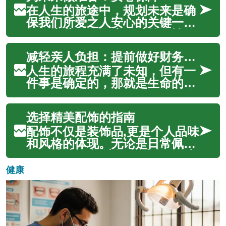
抱负的关键。通过前瞻性的财务
在人生的旅途中，规划未来是确
布局，家长们能够为孩子铺设一
保我们所爱之人安心的关键一
条通往知识殿堂的平稳之路，确
环。丧葬保险作为一种前瞻性的
保他们在成...
财务工具，旨在减轻亲人在面对
减轻亲人负担：提前做好财务安排
逝去亲人时可能承受的经济负
担，从而让他们能够更专注于哀
人生的旅程充满了未知，但有一
悼和缅怀，而非财务上的担忧。
件事是确定的，那就是生命的终
它为家庭提供了一份重要的财务
点。面对亲人离世，除了情感上
保障，确保在艰...
的哀伤，往往还会伴随着一笔意
选择精美配饰的指南
想不到的财务负担。提前为这些
最终费用做好规划，不仅能减轻
配饰不仅是装饰品,更是个人品味
家人的经济压力，更能让他们在
和风格的体现。无论是日常佩戴
悲痛之中专注于哀悼，而不是为
还是特殊场合,选择合适的配饰都
琐碎的财务...
能为整体造型增添亮点。从宝石
健康
的种类到金属材质的选择,从设计
风格到工艺细节,每一个环节都值
得仔细考量。本文将为您详细介
绍如何挑选适合自己的精美配