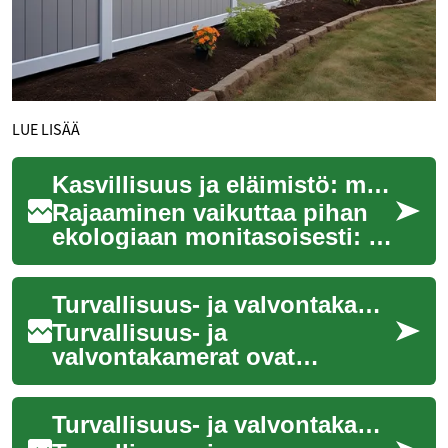
LUE LISÄÄ
Kasvillisuus ja eläimistö: miten rajaaminen muokkaa pihaekologiaa
Rajaaminen vaikuttaa pihan
ekologiaan monitasoisesti: se
muuttaa valon ja ilman
virtausta, määrittää
Turvallisuus- ja valvontakamerat: Modernin teknologian rooli kotisi suojaamisessa
liikkumismahdoll...
Turvallisuus- ja
valvontakamerat ovat
nousseet merkittävään rooliin
nykypäivän kotien ja yritysten
Turvallisuus- ja valvontakamerat: Nykyaikaisen teknologian suojaamat kodit ja yritykset
suojaamisessa. Näm...