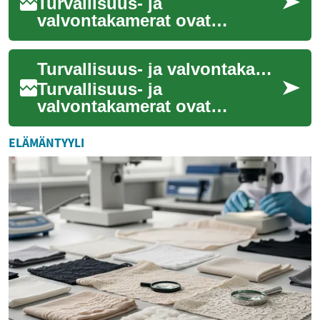
Turvallisuus- ja
valvontakamerat ovat
nousseet tärkeäksi osaksi
niin kotien kuin yritystenkin
Turvallisuus- ja valvontakamerat: Tekniikka kotisi ja yrityksesi suojaamiseksi
suojausta. Nämä kehitty...
Turvallisuus- ja
valvontakamerat ovat
nykyään olennainen osa
monien kotien ja yritysten
ELÄMÄNTYYLI
suojausjärjestelmiä. Ne
tarjo...