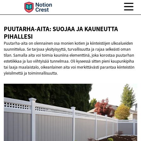
PUUTARHA-AITA: SUOJAA JA
KAUNEUTTA
PIHALLESI
Puutarha-aita on olennainen osa monien kotien ja kiinteistöjen ulkoalueiden
suunnittelua. Se tarjoaa yksityisyyttä, turvallisuutta ja rajaa selkeästi oman
tilan. Samalla aita voi toimia kauniina elementtinä, joka korostaa puutarhan
estetiikkaa ja luo viihtyisää tunnelmaa. Oli kyseessä sitten pieni kaupunkipiha
tai laaja maalaistalo, oikeanlainen aita voi merkittävästi parantaa kiinteistön
yleisilmettä ja toiminnallisuutta.