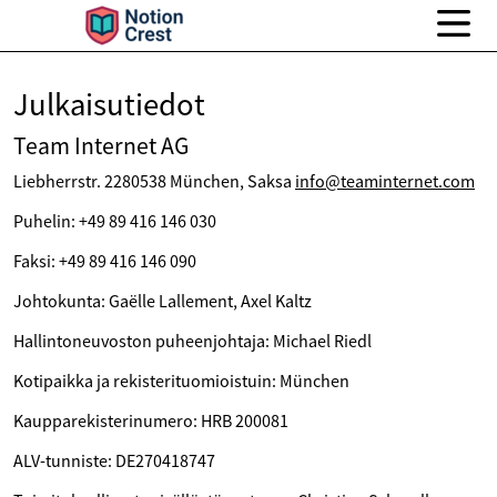
Julkaisutiedot
Team Internet AG
Liebherrstr. 2280538 München, Saksa
info@teaminternet.com
Puhelin: +49 89 416 146 030
Faksi: +49 89 416 146 090
Johtokunta: Gaëlle Lallement, Axel Kaltz
Hallintoneuvoston puheenjohtaja: Michael Riedl
Kotipaikka ja rekisterituomioistuin: München
Kaupparekisterinumero: HRB 200081
ALV-tunniste: DE270418747