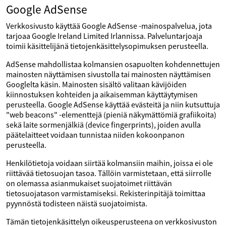
Google AdSense
Verkkosivusto käyttää Google AdSense -mainospalvelua, jota
tarjoaa Google Ireland Limited Irlannissa. Palveluntarjoaja
toimii käsittelijänä tietojenkäsittelysopimuksen perusteella.
AdSense mahdollistaa kolmansien osapuolten kohdennettujen
mainosten näyttämisen sivustolla tai mainosten näyttämisen
Googlelta käsin. Mainosten sisältö valitaan kävijöiden
kiinnostuksen kohteiden ja aikaisemman käyttäytymisen
perusteella. Google AdSense käyttää evästeitä ja niin kutsuttuja
"web beacons" -elementtejä (pieniä näkymättömiä grafiikoita)
sekä laite sormenjälkiä (device fingerprints), joiden avulla
päätelaitteet voidaan tunnistaa niiden kokoonpanon
perusteella.
Henkilötietoja voidaan siirtää kolmansiin maihin, joissa ei ole
riittävää tietosuojan tasoa. Tällöin varmistetaan, että siirrolle
on olemassa asianmukaiset suojatoimet riittävän
tietosuojatason varmistamiseksi. Rekisterinpitäjä toimittaa
pyynnöstä todisteen näistä suojatoimista.
Tämän tietojenkäsittelyn oikeusperusteena on verkkosivuston