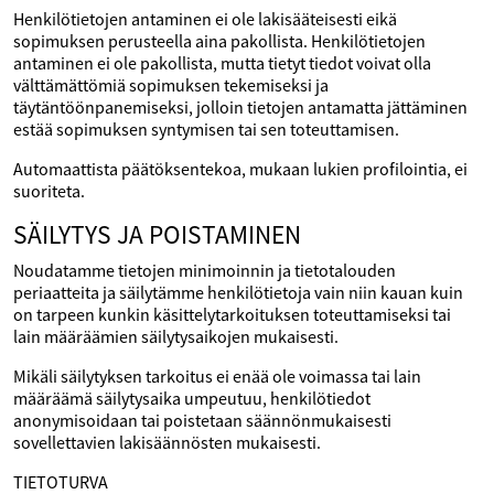
Henkilötietojen antaminen ei ole lakisääteisesti eikä
sopimuksen perusteella aina pakollista. Henkilötietojen
antaminen ei ole pakollista, mutta tietyt tiedot voivat olla
välttämättömiä sopimuksen tekemiseksi ja
täytäntöönpanemiseksi, jolloin tietojen antamatta jättäminen
estää sopimuksen syntymisen tai sen toteuttamisen.
Automaattista päätöksentekoa, mukaan lukien profilointia, ei
suoriteta.
SÄILYTYS JA POISTAMINEN
Noudatamme tietojen minimoinnin ja tietotalouden
periaatteita ja säilytämme henkilötietoja vain niin kauan kuin
on tarpeen kunkin käsittelytarkoituksen toteuttamiseksi tai
lain määräämien säilytysaikojen mukaisesti.
Mikäli säilytyksen tarkoitus ei enää ole voimassa tai lain
määräämä säilytysaika umpeutuu, henkilötiedot
anonymisoidaan tai poistetaan säännönmukaisesti
sovellettavien lakisäännösten mukaisesti.
TIETOTURVA