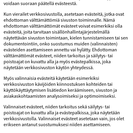
voidaan suoraan päätellä evästeestä.
Kun vierailet verkkosivustolla, asetetaan evästeitä, jotka ovat
ehdottoman välttämättömiä sivuston toiminnalle. Nämä
ehdottoman välttämättömät evästeet voivat esimerkiksi olla
evästeitä, joita tarvitaan sisällönhallintajärjestelmällä
näytettävän sivuston toimintaan, kielen tunnistamiseen tai sen
dokumentointiin, onko suostumus muiden (valinnaisten)
evästeiden asettamiseen annettu vai hylätty. Ehdottoman
välttämättömät evästeet, niiden tarkoitus ja säilytys- tai
poistoajat on kuvattu alla ja myös evästepalkissa, joka
näytetään verkkosivuston käytön yhteydessä.
Myös valinnaisia evästeitä käytetään esimerkiksi
verkkosivuston kävijöiden kiinnostuksen kohteiden tai
käyttökäyttäytymisen lisätiedon keräämiseen, sivuston ja
asiakaskohtaamisten analysoimiseksi ja optimoimiseksi.
Valinnaiset evästeet, niiden tarkoitus sekä säilytys- tai
poistoajat on kuvattu alla ja evästepalkissa, joka näytetään
verkkosivustolla. Valinnaiset evästeet asetetaan vain, jos olet
erikseen antanut suostumuksesi niiden asettamiseen.