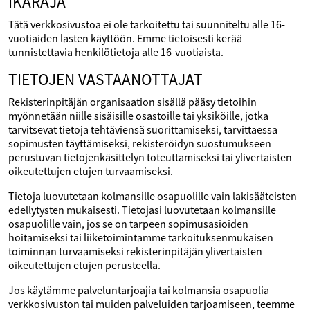
IKÄRAJA
Tätä verkkosivustoa ei ole tarkoitettu tai suunniteltu alle 16-
vuotiaiden lasten käyttöön. Emme tietoisesti kerää
tunnistettavia henkilötietoja alle 16-vuotiaista.
TIETOJEN VASTAANOTTAJAT
Rekisterinpitäjän organisaation sisällä pääsy tietoihin
myönnetään niille sisäisille osastoille tai yksiköille, jotka
tarvitsevat tietoja tehtäviensä suorittamiseksi, tarvittaessa
sopimusten täyttämiseksi, rekisteröidyn suostumukseen
perustuvan tietojenkäsittelyn toteuttamiseksi tai ylivertaisten
oikeutettujen etujen turvaamiseksi.
Tietoja luovutetaan kolmansille osapuolille vain lakisääteisten
edellytysten mukaisesti. Tietojasi luovutetaan kolmansille
osapuolille vain, jos se on tarpeen sopimusasioiden
hoitamiseksi tai liiketoimintamme tarkoituksenmukaisen
toiminnan turvaamiseksi rekisterinpitäjän ylivertaisten
oikeutettujen etujen perusteella.
Jos käytämme palveluntarjoajia tai kolmansia osapuolia
verkkosivuston tai muiden palveluiden tarjoamiseen, teemme