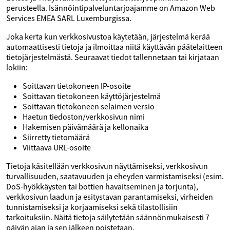
perusteella. Isännöintipalveluntarjoajamme on Amazon Web
Services EMEA SARL Luxemburgissa.
Joka kerta kun verkkosivustoa käytetään, järjestelmä kerää
automaattisesti tietoja ja ilmoittaa niitä käyttävän päätelaitteen
tietojärjestelmästä. Seuraavat tiedot tallennetaan tai kirjataan
lokiin:
Soittavan tietokoneen IP-osoite
Soittavan tietokoneen käyttöjärjestelmä
Soittavan tietokoneen selaimen versio
Haetun tiedoston/verkkosivun nimi
Hakemisen päivämäärä ja kellonaika
Siirretty tietomäärä
Viittaava URL-osoite
Tietoja käsitellään verkkosivun näyttämiseksi, verkkosivun
turvallisuuden, saatavuuden ja eheyden varmistamiseksi (esim.
DoS-hyökkäysten tai bottien havaitseminen ja torjunta),
verkkosivun laadun ja esitystavan parantamiseksi, virheiden
tunnistamiseksi ja korjaamiseksi sekä tilastollisiin
tarkoituksiin. Näitä tietoja säilytetään säännönmukaisesti 7
päivän ajan ja sen jälkeen poistetaan.