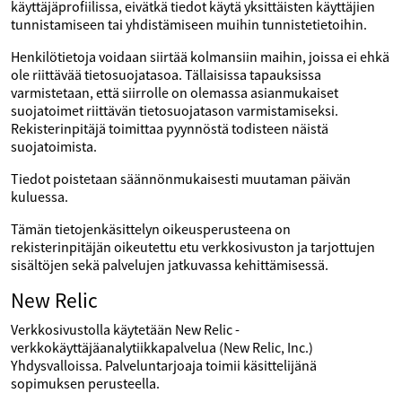
käyttäjäprofiilissa, eivätkä tiedot käytä yksittäisten käyttäjien
tunnistamiseen tai yhdistämiseen muihin tunnistetietoihin.
Henkilötietoja voidaan siirtää kolmansiin maihin, joissa ei ehkä
ole riittävää tietosuojatasoa. Tällaisissa tapauksissa
varmistetaan, että siirrolle on olemassa asianmukaiset
suojatoimet riittävän tietosuojatason varmistamiseksi.
Rekisterinpitäjä toimittaa pyynnöstä todisteen näistä
suojatoimista.
Tiedot poistetaan säännönmukaisesti muutaman päivän
kuluessa.
Tämän tietojenkäsittelyn oikeusperusteena on
rekisterinpitäjän oikeutettu etu verkkosivuston ja tarjottujen
sisältöjen sekä palvelujen jatkuvassa kehittämisessä.
New Relic
Verkkosivustolla käytetään New Relic -
verkkokäyttäjäanalytiikkapalvelua (New Relic, Inc.)
Yhdysvalloissa. Palveluntarjoaja toimii käsittelijänä
sopimuksen perusteella.