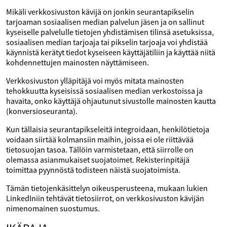
Mikäli verkkosivuston kävijä on jonkin seurantapikselin
tarjoaman sosiaalisen median palvelun jäsen ja on sallinut
kyseiselle palvelulle tietojen yhdistämisen tilinsä asetuksissa,
sosiaalisen median tarjoaja tai pikselin tarjoaja voi yhdistää
käynnistä kerätyt tiedot kyseiseen käyttäjätiliin ja käyttää niitä
kohdennettujen mainosten näyttämiseen.
Verkkosivuston ylläpitäjä voi myös mitata mainosten
tehokkuutta kyseisissä sosiaalisen median verkostoissa ja
havaita, onko käyttäjä ohjautunut sivustolle mainosten kautta
(konversioseuranta).
Kun tällaisia seurantapikseleitä integroidaan, henkilötietoja
voidaan siirtää kolmansiin maihin, joissa ei ole riittävää
tietosuojan tasoa. Tällöin varmistetaan, että siirrolle on
olemassa asianmukaiset suojatoimet. Rekisterinpitäjä
toimittaa pyynnöstä todisteen näistä suojatoimista.
Tämän tietojenkäsittelyn oikeusperusteena, mukaan lukien
LinkedIniin tehtävät tietosiirrot, on verkkosivuston kävijän
nimenomainen suostumus.