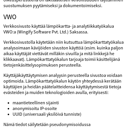
suostumuksen pyytämiseksi ja dokumentoimiseksi.
VWO
Verkkosivusto käyttää lämpökartta- ja analytiikkatyökalua
VWO:a (Wingify Software Pvt. Ltd.) Saksassa.
Verkkosivustolla käytetään niin kutsuttua lämpökarttatyökalua
analysoimaan kävijöiden sivuston käyttöä (esim. kuinka paljon
aikaa käyttäjät viettävät milläkin sivuilla ja mitä linkkejä he
klikkaavat). Lämpökarttatyökalun tarjoaja toimii käsittelijänä
tietojenkäsittelysopimuksen perusteella.
Käyttäjäkäyttäytymisen analyysin perusteella sivustoa voidaan
optimoida. Lämpökarttatyökalun käytön yhteydessä kerätään
käyttäjien ja heidän päätelaitteidensa käyttäytymisestä tietoja
evästeiden ja muiden teknologioiden avulla, erityisesti:
maantieteellinen sijainti
anonymisoitu IP-osoite
UUID (universaali yksilöivä tunniste)
Nämä tiedot säilytetään pseudonymisoidussa