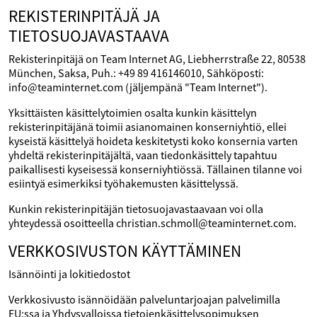
REKISTERINPITÄJÄ JA
TIETOSUOJAVASTAAVA
Rekisterinpitäjä on Team Internet AG, Liebherrstraße 22, 80538
München, Saksa, Puh.: +49 89 416146010, Sähköposti:
info@teaminternet.com (jäljempänä "Team Internet").
Yksittäisten käsittelytoimien osalta kunkin käsittelyn
rekisterinpitäjänä toimii asianomainen konserniyhtiö, ellei
kyseistä käsittelyä hoideta keskitetysti koko konsernia varten
yhdeltä rekisterinpitäjältä, vaan tiedonkäsittely tapahtuu
paikallisesti kyseisessä konserniyhtiössä. Tällainen tilanne voi
esiintyä esimerkiksi työhakemusten käsittelyssä.
Kunkin rekisterinpitäjän tietosuojavastaavaan voi olla
yhteydessä osoitteella christian.schmoll@teaminternet.com.
VERKKOSIVUSTON KÄYTTÄMINEN
Isännöinti ja lokitiedostot
Verkkosivusto isännöidään palveluntarjoajan palvelimilla
EU:ssa ja Yhdysvalloissa tietojenkäsittelysopimuksen