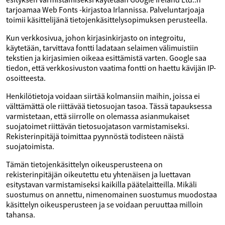
tarjoamaa Web Fonts -kirjastoa Irlannissa. Palveluntarjoaja
toimii käsittelijänä tietojenkäsittelysopimuksen perusteella.
Kun verkkosivua, johon kirjasinkirjasto on integroitu,
käytetään, tarvittava fontti ladataan selaimen välimuistiin
tekstien ja kirjasimien oikeaa esittämistä varten. Google saa
tiedon, että verkkosivuston vaatima fontti on haettu kävijän IP-
osoitteesta.
Henkilötietoja voidaan siirtää kolmansiin maihin, joissa ei
välttämättä ole riittävää tietosuojan tasoa. Tässä tapauksessa
varmistetaan, että siirrolle on olemassa asianmukaiset
suojatoimet riittävän tietosuojatason varmistamiseksi.
Rekisterinpitäjä toimittaa pyynnöstä todisteen näistä
suojatoimista.
Tämän tietojenkäsittelyn oikeusperusteena on
rekisterinpitäjän oikeutettu etu yhtenäisen ja luettavan
esitystavan varmistamiseksi kaikilla päätelaitteilla. Mikäli
suostumus on annettu, nimenomainen suostumus muodostaa
käsittelyn oikeusperusteen ja se voidaan peruuttaa milloin
tahansa.