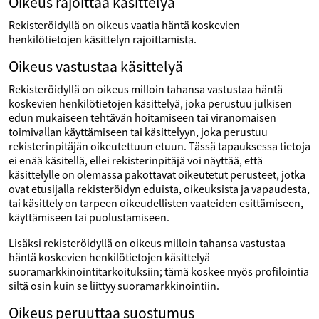
Oikeus rajoittaa käsittelyä
Rekisteröidyllä on oikeus vaatia häntä koskevien
henkilötietojen käsittelyn rajoittamista.
Oikeus vastustaa käsittelyä
Rekisteröidyllä on oikeus milloin tahansa vastustaa häntä
koskevien henkilötietojen käsittelyä, joka perustuu julkisen
edun mukaiseen tehtävän hoitamiseen tai viranomaisen
toimivallan käyttämiseen tai käsittelyyn, joka perustuu
rekisterinpitäjän oikeutettuun etuun. Tässä tapauksessa tietoja
ei enää käsitellä, ellei rekisterinpitäjä voi näyttää, että
käsittelylle on olemassa pakottavat oikeutetut perusteet, jotka
ovat etusijalla rekisteröidyn eduista, oikeuksista ja vapaudesta,
tai käsittely on tarpeen oikeudellisten vaateiden esittämiseen,
käyttämiseen tai puolustamiseen.
Lisäksi rekisteröidyllä on oikeus milloin tahansa vastustaa
häntä koskevien henkilötietojen käsittelyä
suoramarkkinointitarkoituksiin; tämä koskee myös profilointia
siltä osin kuin se liittyy suoramarkkinointiin.
Oikeus peruuttaa suostumus