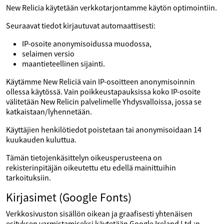
New Relicia käytetään verkkotarjontamme käytön optimointiin.
Seuraavat tiedot kirjautuvat automaattisesti:
IP-osoite anonymisoidussa muodossa,
selaimen versio
maantieteellinen sijainti.
Käytämme New Reliciä vain IP-osoitteen anonymisoinnin
ollessa käytössä. Vain poikkeustapauksissa koko IP-osoite
välitetään New Relicin palvelimelle Yhdysvalloissa, jossa se
katkaistaan/lyhennetään.
Käyttäjien henkilötiedot poistetaan tai anonymisoidaan 14
kuukauden kuluttua.
Tämän tietojenkäsittelyn oikeusperusteena on
rekisterinpitäjän oikeutettu etu edellä mainittuihin
tarkoituksiin.
Kirjasimet (Google Fonts)
Verkkosivuston sisällön oikean ja graafisesti yhtenäisen
esityksen varmistamiseksi käytetään Google Ireland Ltd.:n