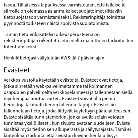
tasoa. Tällaisessa tapauksessa varmistetaan, että tällaiselle
siirrolle on olemassa asianmukaiset suojatoimet riittävän
tietosuojatason varmistamiseksi. Rekisterinpitäjä toimittaa
pyynnöstä todisteen näistä sopivista suojatoimista.
Tämän tietojenkäsittelyn oikeusperusteena on
rekisterinpitäjän oikeutettu etu edellä mainittujen tarkoitusten
toteuttamiseksi.
Henkilötietojasi säilytetään AWS:llä 7 päivän ajan.
Evästeet
Verkkosivustolla käytetään evästeitä. Evästeet ovat tietoja,
jotka siirretään web-palvelimeltamme tai kolmannen
osapuolen palvelimelta verkkoselaimeesi ja tallennetaan siellä
myöhempää noutoa varten. Evästeet voivat olla pieniä
tiedostoja tai muita tiedon tallennustapoja. Evästeisiin
tallennetaan tietoja, jotka liittyvät käytettyyn päätelaitteeseen.
Eväste sisältää tunnistemerkin, jonka avulla selain voidaan
tunnistaa yksilöllisesti, kun sivusto avataan uudelleen. Eväste
sisältää myös tiedon sen alkuperästä ja säilytysajasta. Tämä ei
kuitenkaan tarkoita, että sivuston kävijän henkilöllisyys