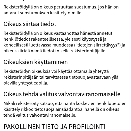
Rekisteröidyllä on oikeus peruuttaa suostumus, jos hän on
antanut suostumuksen käsittelytoimille.
Oikeus siirtää tiedot
Rekisteröidyllä on oikeus vastaanottaa hänestä annetut
henkilötiedot rakenteellisessa, yleisesti käytetyssä ja
koneellisesti luettavassa muodossa ("tietojen siirrettävyys") ja
oikeus siirtää nämä tiedot toiselle rekisterinpitäjälle.
Oikeuksien käyttäminen
Rekisteröidyn oikeuksia voi käyttää ottamalla yhteyttä
rekisterinpitäjään tai tarvittaessa tietosuojavastaavaan yllä
olevilla yhteystiedoilla.
Oikeus tehdä valitus valvontaviranomaiselle
Mikäli rekisteröity katsoo, että häntä koskevien henkilötietojen
käsittely rikkoo tietosuojalainsäädäntöä, hänellä on oikeus
tehdä valitus valvontaviranomaiselle.
PAKOLLINEN TIETO JA PROFILOINTI