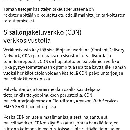
Tämän tietojenkäsittelyn oikeusperusteena on
rekisterinpitäjän oikeutettu etu edellä mainittujen tarkoitusten
toteuttamiseksi.
Sisällönjakeluverkko (CDN)
verkkosivustolla
Verkkosivusto käyttää sisällönjakeluverkkoa (Content Delivery
Network, CDN) parantaakseen sivuston turvallisuutta ja
toimitusnopeutta. CDN on hajautettujen palvelimien verkko,
joka pystyy toimittamaan optimoitua sisältöä käyttäjille. Tämän
vuoksi henkilötietoja voidaan käsitellä CDN-palveluntarjoajan
palvelinlokitiedostoissa.
Palveluntarjoaja toimii meidän osalta käsittelijänä
tietojenkäsittelysopimuksen perusteella. CDN-
palveluntarjoajamme on Cloudfront, Amazon Web Services
EMEA SARL Luxemburgissa.
Koska CDN on usein maailmanlaajuisesti hajaantunut
palvelinverkko, CDN:n käyttö saattaa johtaa henkilötietojen
siirtoon kolmansiin maihin, joissa ei ole riittävää tietosuojan