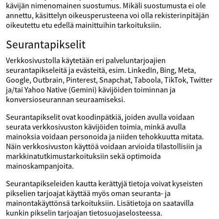
kävijän nimenomainen suostumus. Mikäli suostumusta ei ole
annettu, käsittelyn oikeusperusteena voi olla rekisterinpitäjän
oikeutettu etu edellä mainittuihin tarkoituksiin.
Seurantapikselit
Verkkosivustolla käytetään eri palveluntarjoajien
seurantapikseleitä ja evästeitä, esim. LinkedIn, Bing, Meta,
Google, Outbrain, Pinterest, Snapchat, Taboola, TikTok, Twitter
ja/tai Yahoo Native (Gemini) kävijöiden toiminnan ja
konversioseurannan seuraamiseksi.
Seurantapikselit ovat koodinpätkiä, joiden avulla voidaan
seurata verkkosivuston kävijöiden toimia, minkä avulla
mainoksia voidaan personoida ja niiden tehokkuutta mitata.
Näin verkkosivuston käyttöä voidaan arvioida tilastollisiin ja
markkinatutkimustarkoituksiin sekä optimoida
mainoskampanjoita.
Seurantapikseleiden kautta kerättyjä tietoja voivat kyseisten
pikselien tarjoajat käyttää myös oman seuranta- ja
mainontakäyttönsä tarkoituksiin. Lisätietoja on saatavilla
kunkin pikselin tarjoajan tietosuojaselosteessa.