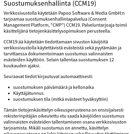
Suostumuksenhallinta (CCM19)
Verkkosivustolla käytetään Papoo Software & Media GmbH:n
tarjoamaa suostumuksenhallintapalvelua (Consent
Management Platform, "CMP") CCM19. Palveluntarjoaja toimii
käsittelijänä tietojenkäsittelysopimuksen perusteella.
CCM19:ää käytetään tiedottamaan sivuston kävijöitä
verkkosivustolla käytettävistä evästeistä sekä pyytämään ja
tarvittaessa dokumentoimaan suostumus valinnaisten
evästeiden käyttöön. Selain tallentaa suostumuksen 12
kuukauden ajaksi.
Seuraavat tiedot kirjautuvat automaattisesti:
suostumuksen päivämäärä ja kellonaika
Käyttäjätunnus
suostumuksen tila (mitkä evästeet hyväksyttiin)
Tämän tietojenkäsittelyn oikeusperusteena on ensisijaisesti
rekisterinpitäjän oikeutettu etu saada kävijöiden suostumus
valinnaisten evästeiden tallentamiseen osana verkkosivuston
tarjoamista. Mikäli suostumus on annettu, käsittelyn
oikeusperusteena on lakisääteisen velvollisuuden täyttäminen