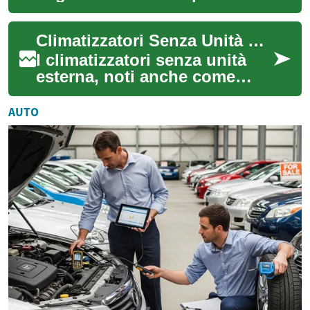
dell'aria in casa o in ufficio,
ma per funzionare bene
Climatizzatori Senza Unità Esterna: La Guida Completa al Comfort Domestico
richie...
I climatizzatori senza unità
esterna, noti anche come
condizionatori monoblocco,
rappresentano una soluzione
AUTO
innovati...