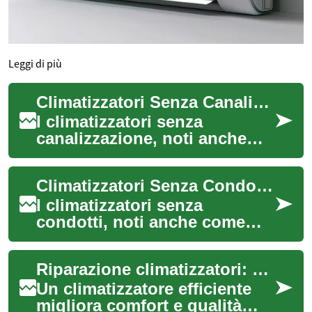
Leggi di più
Climatizzatori Senza Canalizzazione: Una Guida Completa
I climatizzatori senza
canalizzazione, noti anche
come sistemi split,
rappresentano una soluzione
Climatizzatori Senza Condotti: Una Guida Completa al Comfort Moderno
moderna ed efficien...
I climatizzatori senza
condotti, noti anche come
sistemi mini-split,
rappresentano una soluzione
Riparazione climatizzatori: guida pratica alla manutenzione e pulizia
innovativa per il co...
Un climatizzatore efficiente
migliora comfort e qualità