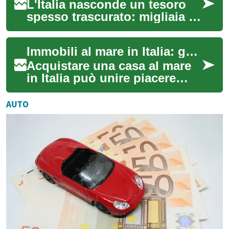
L'Italia nasconde un tesoro
spesso trascurato: migliaia di
case abbandonate che
attendono di essere
Immobili al mare in Italia: guida all'investimento
riscoperte e riva...
Acquistare una casa al mare
in Italia può unire piacere
personale e rendimento
finanziario: dalle locazioni
AUTO
stagional...