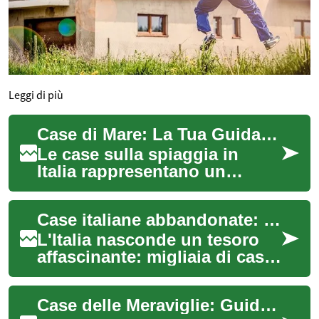
Leggi di più
Case di Mare: La Tua Guida Completa per Acquistare una Proprietà sulla Costa Italiana
Le case sulla spiaggia in
Italia rappresentano un
sogno per molti, offrendo un
rifugio idilliaco dove il mare
Case italiane abbandonate: Una guida completa all'acquisto di proprietà a basso costo
incontr...
L'Italia nasconde un tesoro
affascinante: migliaia di case
abbandonate che attendono
una nuova vita. Questo
Case delle Meraviglie: Guida Completa alle Case Abbandonate in Italia
fenomeno,...