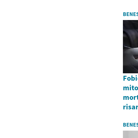
BENE
Fobi
mito
mort
risa
BENE