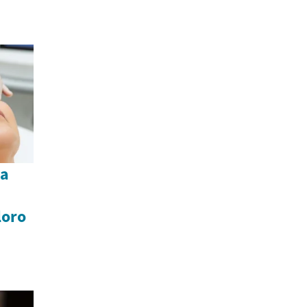
na
loro