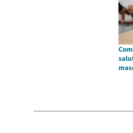
Come
salu
masc