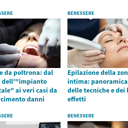
Quest...
SSERE
BENESSERE
e da poltrona: dal
Epilazione della zo
 dell'"impianto
intima: panoramica
ale" ai veri casi da
delle tecniche e dei 
rcimento danni
effetti
SSERE
BENESSERE