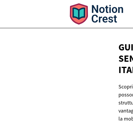
GUI
SEN
ITA
Scopri
posson
strutt
vantag
la mob