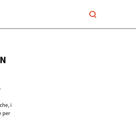
IN
e
che, i
e per