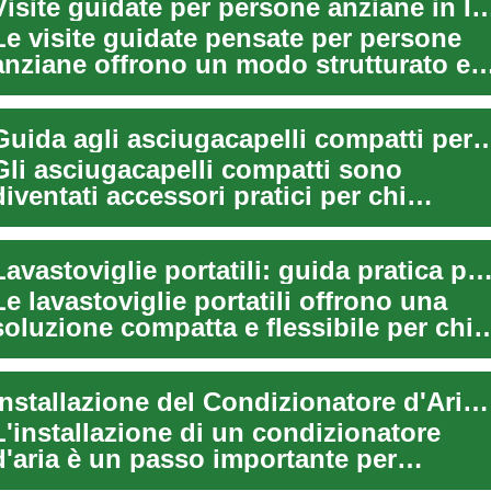
Visite guidate per persone anziane in Italia:
Le visite guidate pensate per persone
anziane offrono un modo strutturato e
sicuro per scoprire città, musei e
paesag...
Guida agli asciugacapelli compatti per viaggio
Gli asciugacapelli compatti sono
diventati accessori pratici per chi
viaggia o cerca soluzioni salvaspazio in
casa. I...
Lavastoviglie portatili: guida pratica per uso e s
Le lavastoviglie portatili offrono una
soluzione compatta e flessibile per chi
ha spazi limitati, vive in affitto o d...
Installazione del Condizionatore d'Aria: Guida Completa
L'installazione di un condizionatore
d'aria è un passo importante per
migliorare il comfort della propria casa.