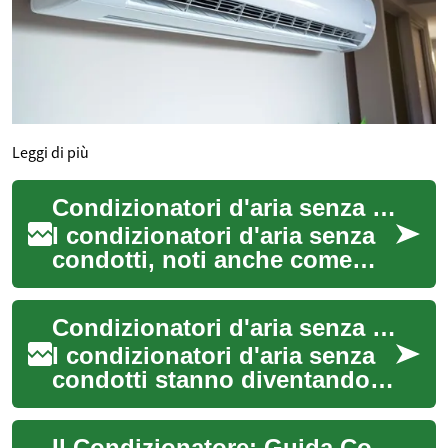
Leggi di più
Condizionatori d'aria senza condotti: comfort ed efficienza
I condizionatori d'aria senza
condotti, noti anche come
sistemi mini-split, stanno
guadagnando popolarità
Condizionatori d'aria senza condotti: comfort ed efficienza in casa
come altern...
I condizionatori d'aria senza
condotti stanno diventando
sempre più popolari nelle
case italiane, offrendo una
Il Condizionatore: Guida Completa al Comfort Climatico