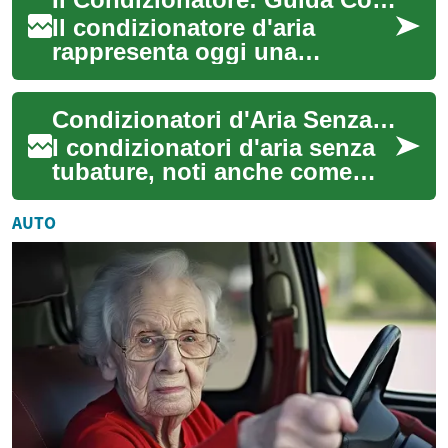
soluzi...
Il condizionatore d'aria
rappresenta oggi una
soluzione essenziale per
garantire il comfort abitativo
Condizionatori d'Aria Senza Tubature: Comfort ed Efficienza per la Tua Casa
durante tutto l...
I condizionatori d'aria senza
tubature, noti anche come
sistemi mini-split, stanno
diventando sempre più
AUTO
popolari nel...