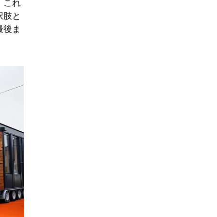
。これ
択肢と
最後ま