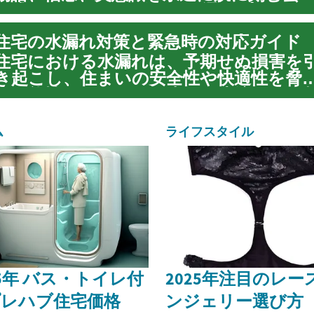
形式です。そのデザインを選ぶプロセス
は、自己表現の旅の始まりであり、深く
住宅の水漏れ対策と緊急時の対応ガイド
人的な意味を持つものとなります。無数
のスタイル、モチーフ、技術が存在する
住宅における水漏れは、予期せぬ損害を
中で、自分にと...
き起こし、住まいの安全性や快適性を脅
す可能性があります。小さな水滴から大
模な浸水に至るまで、その影響は構造的
損傷、カビの発生、さらには健康問題に
ム
ライフスタイル
で及ぶことがあります。このガイドで
は、家庭で...
25年 バス・トイレ付
2025年注目のレー
プレハブ住宅価格
ンジェリー選び方