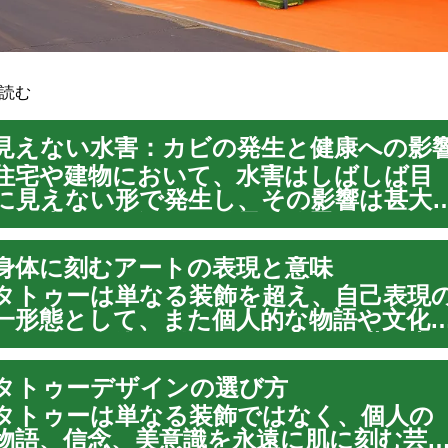
読む
見えない水害：カビの発生と健康への影
住宅や建物において、水害はしばしば目
に見えない形で発生し、その影響は甚大
す。小さな水漏れや結露が放置されると
やがて構造的な損傷や、さらに深刻なカ
身体に刻むアートの表現と意味
ビの発生につながる可能性があります。
カビは単なる見た目の問題に留まらず、
タトゥーは単なる装飾を超え、自己表現
居住者の健康に...
一形態として、また個人的な物語や文化
な意味を身体に刻むアートとして世界中
認識されています。その歴史は古く、さ
タトゥーデザインの選び方
まざまな文明や時代において、精神性、
会的地位、所属を示す手段として用いら
タトゥーは単なる装飾ではなく、個人の
てきまし...
物語、信念、美意識を永遠に肌に刻む芸