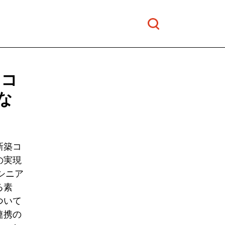
エコ
な
新築コ
の実現
シニア
る素
ついて
連携の