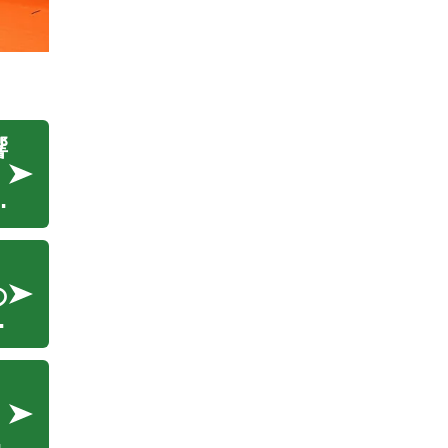
響
で
、
の
的
で
社
れ
術