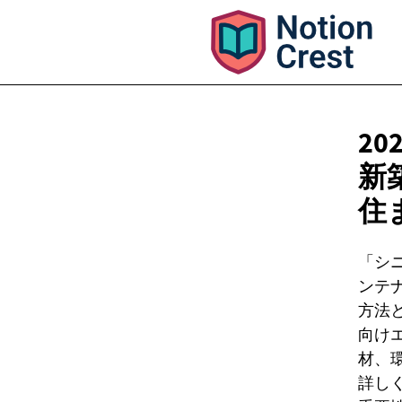
20
新
住
「シ
ンテ
方法
向け
材、
詳し