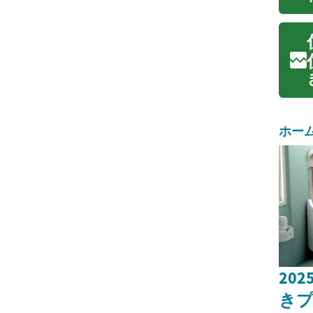
ホー
20
き