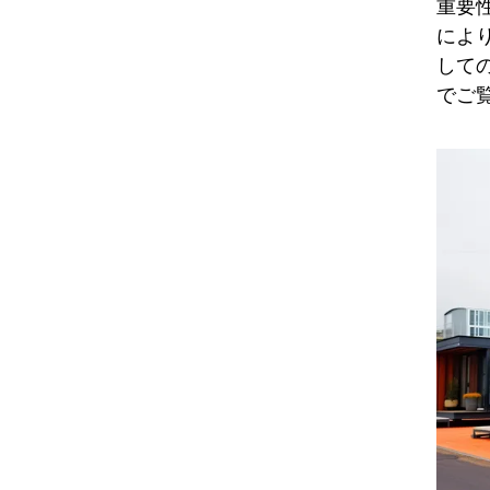
重要
によ
して
でご