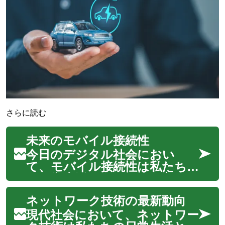
さらに読む
未来のモバイル接続性
今日のデジタル社会におい
て、モバイル接続性は私たち
の日常生活に不可欠な要素とな
っています。次世代の通信技術
ネットワーク技術の最新動向
である5Gは、従来のワイヤレ
ス通信を大きく進化させ、より
現代社会において、ネットワー