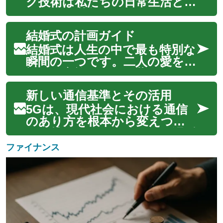
高速で信頼性の高いネットワー
ク技術は私たちの日常生活とビ
ク体験を提供します。この技術
ジネスの基盤として不可欠な存
の導入により、モ...
在となっています。特に、次世
結婚式の計画ガイド
代のモバイル通信規格である
5Gは、その革新的な能力によ
結婚式は人生の中で最も特別な
り、デジタル体験を根本的に変
瞬間の一つです。二人の愛を祝
革する可能性を秘めています。
福し、家族や友人と共に新しい
この先進的な...
人生の門出を迎えるこの日を、
新しい通信基準とその活用
思い出深いものにするために
は、綿密な計画と準備が欠かせ
5Gは、現代社会における通信
ません。会場選びから挙式のス
のあり方を根本から変えつつ
タイル、披露宴の演出、ハネム
ある技術です。高速かつ低遅延
ーンの手配ま...
のこの新しい通信基準は、スマ
ファイナンス
ートフォンの利用体験を向上さ
せるだけでなく、自動運転、遠
隔医療、スマートシティとい
った多様な分野でのイノベー
ションを加速させ...