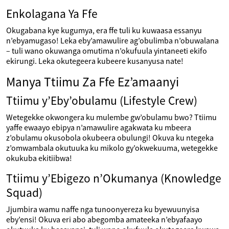
Enkolagana Ya Ffe
Okugabana kye kugumya, era ffe tuli ku kuwaasa essanyu
n’ebyamugaso! Leka eby’amawulire ag’obulimba n’obuwalana
– tuli wano okuwanga omutima n’okufuula yintaneeti ekifo
ekirungi. Leka okutegeera kubeere kusanyusa nate!
Manya Ttiimu Za Ffe Ez’amaanyi
Ttiimu y’Eby’obulamu (Lifestyle Crew)
Wetegekke okwongera ku mulembe gw’obulamu bwo? Ttiimu
yaffe ewaayo ebipya n’amawulire agakwata ku mbeera
z’obulamu okusobola okubeera obulungi! Okuva ku ntegeka
z’omwambala okutuuka ku mikolo gy’okwekuuma, wetegekke
okukuba ekitiibwa!
Ttiimu y’Ebigezo n’Okumanya (Knowledge
Squad)
Jjumbira wamu naffe nga tunoonyereza ku byewuunyisa
eby’ensi! Okuva eri abo abegomba amateeka n’ebyafaayo