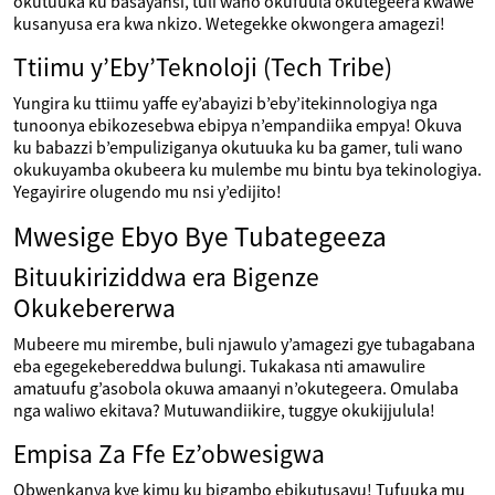
okutuuka ku basayansi, tuli wano okufuula okutegeera kwawe
kusanyusa era kwa nkizo. Wetegekke okwongera amagezi!
Ttiimu y’Eby’Teknoloji (Tech Tribe)
Yungira ku ttiimu yaffe ey’abayizi b’eby’itekinnologiya nga
tunoonya ebikozesebwa ebipya n’empandiika empya! Okuva
ku babazzi b’empuliziganya okutuuka ku ba gamer, tuli wano
okukuyamba okubeera ku mulembe mu bintu bya tekinologiya.
Yegayirire olugendo mu nsi y’edijito!
Mwesige Ebyo Bye Tubategeeza
Bituukiriziddwa era Bigenze
Okukebererwa
Mubeere mu mirembe, buli njawulo y’amagezi gye tubagabana
eba egegekebereddwa bulungi. Tukakasa nti amawulire
amatuufu g’asobola okuwa amaanyi n’okutegeera. Omulaba
nga waliwo ekitava? Mutuwandiikire, tuggye okukijjulula!
Empisa Za Ffe Ez’obwesigwa
Obwenkanya kye kimu ku bigambo ebikutusavu! Tufuuka mu