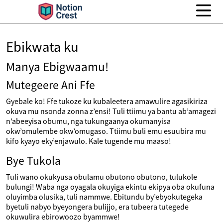
Ebikwata ku
Manya Ebigwaamu!
Mutegeere Ani Ffe
Gyebale ko! Ffe tukoze ku kubaleetera amawulire agasikiriza
okuva mu nsonda zonna z’ensi! Tuli ttiimu ya bantu ab’amagezi
n’abeeyisa obumu, nga tukungaanya okumanyisa
okw’omulembe okw’omugaso. Ttiimu buli emu esuubira mu
kifo kyayo eky’enjawulo. Kale tugende mu maaso!
Bye Tukola
Tuli wano okukyusa obulamu obutono obutono, tulukole
bulungi! Waba nga oyagala okuyiga ekintu ekipya oba okufuna
oluyimba olusika, tuli nammwe. Ebitundu by’ebyokutegeka
byetuli nabyo byeyongera bulijjo, era tubeera tutegede
okuwulira ebirowoozo byammwe!