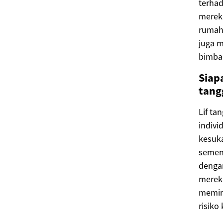
terha
merek
rumah 
juga m
bimba
Siap
tang
Lif ta
indiv
kesuka
semen
denga
mereka
memin
risik