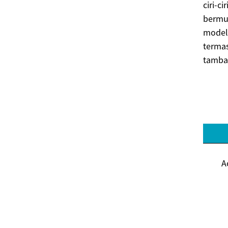
ciri-c
bermul
model
termas
tamba
A