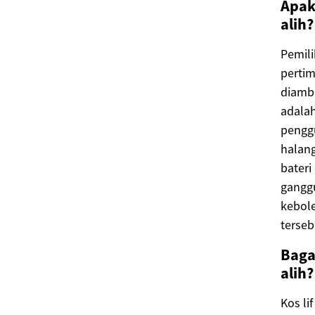
Apak
alih?
Pemili
pertim
diambi
adalah
penggu
halan
bateri
ganggu
kebole
terseb
Baga
alih?
Kos li