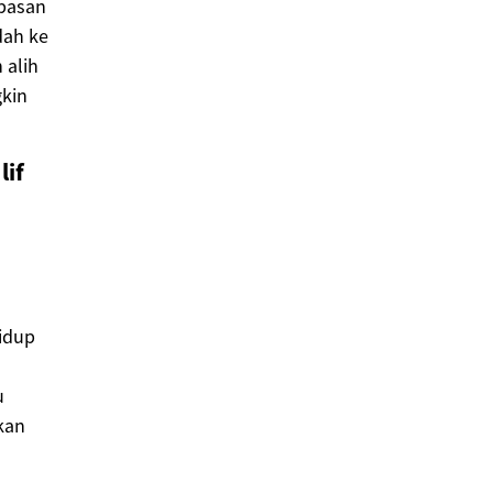
ebasan
dah ke
 alih
gkin
lif
idup
u
kan