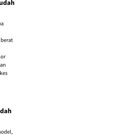
mudah
pa
 berat
sor
aan
 kes
udah
model,