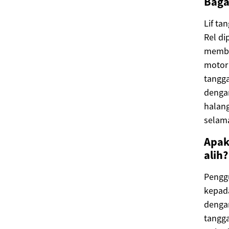
Baga
Lif ta
Rel di
membaw
motor 
tangg
dengan
halan
selama
Apak
alih?
Pengg
kepad
denga
tangga