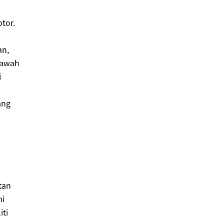
tor.
an,
bawah
i
ang
tan
ni
iti