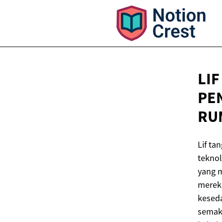
LIF
PE
RU
Lif ta
teknol
yang 
merek
keseda
semaki