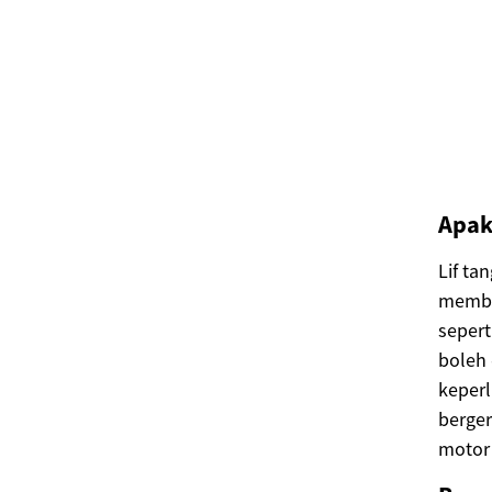
Apak
Lif ta
memban
sepert
boleh 
keperl
berger
motor 