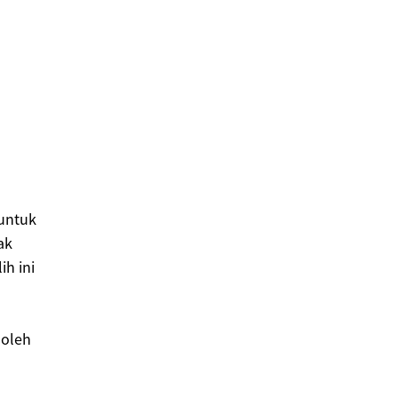
 untuk
ak
ih ini
 oleh