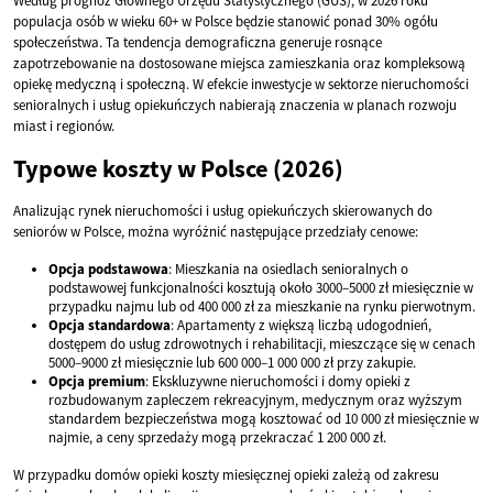
Według prognoz Głównego Urzędu Statystycznego (GUS), w 2026 roku
populacja osób w wieku 60+ w Polsce będzie stanowić ponad 30% ogółu
społeczeństwa. Ta tendencja demograficzna generuje rosnące
zapotrzebowanie na dostosowane miejsca zamieszkania oraz kompleksową
opiekę medyczną i społeczną. W efekcie inwestycje w sektorze nieruchomości
senioralnych i usług opiekuńczych nabierają znaczenia w planach rozwoju
miast i regionów.
Typowe koszty w Polsce (2026)
Analizując rynek nieruchomości i usług opiekuńczych skierowanych do
seniorów w Polsce, można wyróżnić następujące przedziały cenowe:
Opcja podstawowa
: Mieszkania na osiedlach senioralnych o
podstawowej funkcjonalności kosztują około 3000–5000 zł miesięcznie w
przypadku najmu lub od 400 000 zł za mieszkanie na rynku pierwotnym.
Opcja standardowa
: Apartamenty z większą liczbą udogodnień,
dostępem do usług zdrowotnych i rehabilitacji, mieszczące się w cenach
5000–9000 zł miesięcznie lub 600 000–1 000 000 zł przy zakupie.
Opcja premium
: Ekskluzywne nieruchomości i domy opieki z
rozbudowanym zapleczem rekreacyjnym, medycznym oraz wyższym
standardem bezpieczeństwa mogą kosztować od 10 000 zł miesięcznie w
najmie, a ceny sprzedaży mogą przekraczać 1 200 000 zł.
W przypadku domów opieki koszty miesięcznej opieki zależą od zakresu