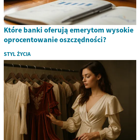
Które banki oferują emerytom wysokie
oprocentowanie oszczędności?
STYL ŻYCIA