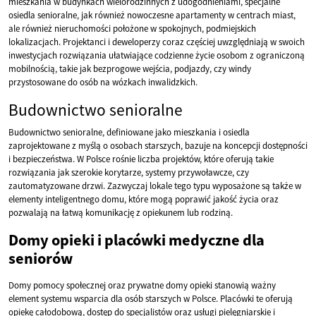
mieszkania w budynkach wielorodzinnych z udogodnieniami, specjalne
osiedla senioralne, jak również nowoczesne apartamenty w centrach miast,
ale również nieruchomości położone w spokojnych, podmiejskich
lokalizacjach. Projektanci i deweloperzy coraz częściej uwzględniają w swoich
inwestycjach rozwiązania ułatwiające codzienne życie osobom z ograniczoną
mobilnością, takie jak bezprogowe wejścia, podjazdy, czy windy
przystosowane do osób na wózkach inwalidzkich.
Budownictwo senioralne
Budownictwo senioralne, definiowane jako mieszkania i osiedla
zaprojektowane z myślą o osobach starszych, bazuje na koncepcji dostępności
i bezpieczeństwa. W Polsce rośnie liczba projektów, które oferują takie
rozwiązania jak szerokie korytarze, systemy przywoławcze, czy
zautomatyzowane drzwi. Zazwyczaj lokale tego typu wyposażone są także w
elementy inteligentnego domu, które mogą poprawić jakość życia oraz
pozwalają na łatwą komunikację z opiekunem lub rodziną.
Domy opieki i placówki medyczne dla
seniorów
Domy pomocy społecznej oraz prywatne domy opieki stanowią ważny
element systemu wsparcia dla osób starszych w Polsce. Placówki te oferują
opiekę całodobową, dostęp do specjalistów oraz usługi pielęgniarskie i