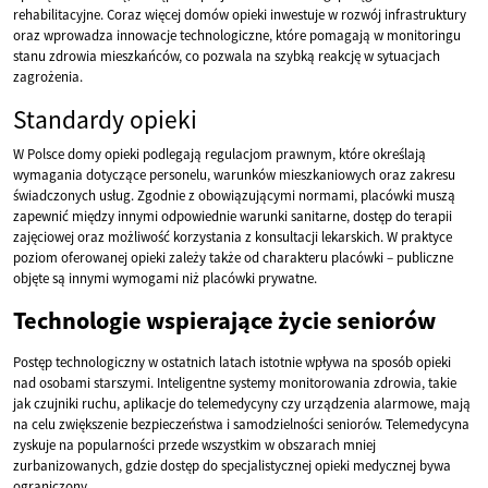
rehabilitacyjne. Coraz więcej domów opieki inwestuje w rozwój infrastruktury
oraz wprowadza innowacje technologiczne, które pomagają w monitoringu
stanu zdrowia mieszkańców, co pozwala na szybką reakcję w sytuacjach
zagrożenia.
Standardy opieki
W Polsce domy opieki podlegają regulacjom prawnym, które określają
wymagania dotyczące personelu, warunków mieszkaniowych oraz zakresu
świadczonych usług. Zgodnie z obowiązującymi normami, placówki muszą
zapewnić między innymi odpowiednie warunki sanitarne, dostęp do terapii
zajęciowej oraz możliwość korzystania z konsultacji lekarskich. W praktyce
poziom oferowanej opieki zależy także od charakteru placówki – publiczne
objęte są innymi wymogami niż placówki prywatne.
Technologie wspierające życie seniorów
Postęp technologiczny w ostatnich latach istotnie wpływa na sposób opieki
nad osobami starszymi. Inteligentne systemy monitorowania zdrowia, takie
jak czujniki ruchu, aplikacje do telemedycyny czy urządzenia alarmowe, mają
na celu zwiększenie bezpieczeństwa i samodzielności seniorów. Telemedycyna
zyskuje na popularności przede wszystkim w obszarach mniej
zurbanizowanych, gdzie dostęp do specjalistycznej opieki medycznej bywa
ograniczony.