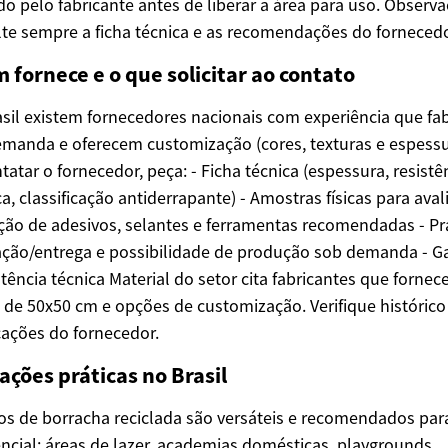
do pelo fabricante antes de liberar a área para uso. Observa
te sempre a ficha técnica e as recomendações do fornecedo
 fornece e o que solicitar ao contato
sil existem fornecedores nacionais com experiência que fa
manda e oferecem customização (cores, texturas e espessu
tatar o fornecedor, peça: - Ficha técnica (espessura, resistê
a, classificação antiderrapante) - Amostras físicas para aval
ção de adesivos, selantes e ferramentas recomendadas - Pr
ação/entrega e possibilidade de produção sob demanda - G
stência técnica Material do setor cita fabricantes que forne
 de 50x50 cm e opções de customização. Verifique histórico
icações do fornecedor.
ações práticas no Brasil
os de borracha reciclada são versáteis e recomendados para
ncial: áreas de lazer, academias domésticas, playgrounds,