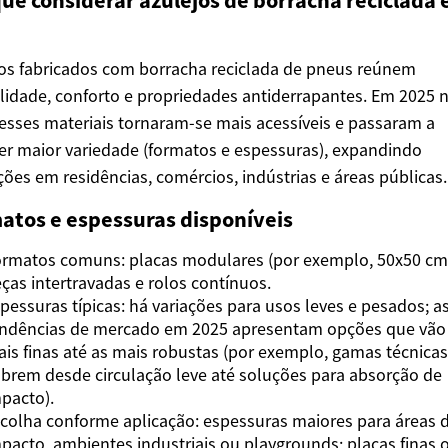
que considerar azulejos de borracha reciclada
os fabricados com borracha reciclada de pneus reúnem
lidade, conforto e propriedades antiderrapantes. Em 2025 
 esses materiais tornaram-se mais acessíveis e passaram a
er maior variedade (formatos e espessuras), expandindo
ções em residências, comércios, indústrias e áreas públicas.
atos e espessuras disponíveis
rmatos comuns: placas modulares (por exemplo, 50x50 cm
ças intertravadas e rolos contínuos.
pessuras típicas: há variações para usos leves e pesados; a
ndências de mercado em 2025 apresentam opções que vão
is finas até as mais robustas (por exemplo, gamas técnica
brem desde circulação leve até soluções para absorção de
pacto).
colha conforme aplicação: espessuras maiores para áreas 
pacto, ambientes industriais ou playgrounds; placas finas 