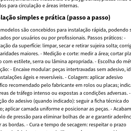
los para circulação e áreas internas.
lação simples e prática (passo a passo)
 modelos são concebidos para instalação rápida, podendo 
ados por usuários ou por profissionais. Passos práticos: -
ção da superfície: limpar, secar e retirar sujeira solta; corrig
laridades maiores. - Medição e corte: medir a área; cortar pl
o com estilete, serra ou lâmina apropriada. - Escolha do m
ação: - Encaixe modular: peças intertravadas sem adesivo, id
nstalações ágeis e reversíveis. - Colagem: aplicar adesivo
fico recomendado pelo fabricante em rolos ou placas; indi
reas de tráfego intenso ou expostas a condições adversas. -
ção do adesivo (quando indicado): seguir a ficha técnica do
o; aplicar camada uniforme e posicionar as peças. - Acaba
olo de pressão para eliminar bolhas de ar e garantir aderênc
r as bordas. - Cura e tempo de secagem: respeitar o prazo