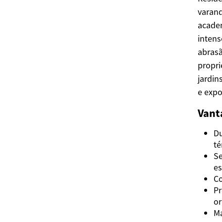
varand
academ
intens
abrasã
propri
jardin
e expo
Vant
Du
té
Se
es
Co
Pr
or
Ma