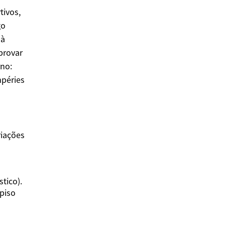
tivos,
go
 à
provar
rno:
mpéries
riações
tico).
piso