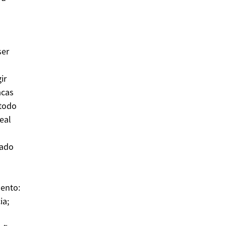
ser
ir
acas
étodo
eal
cado
mento:
ia;