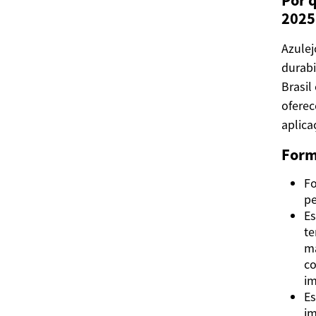
Por 
2025
Azulej
durabi
Brasil
oferec
aplica
Form
Fo
pe
Es
te
ma
co
im
Es
im