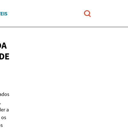
EIS
DA
 DE
lados
,
er a
 os
os