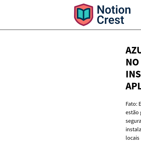
AZ
NO 
IN
AP
Fato: 
estão 
segura
instal
locais