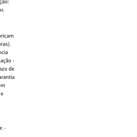
ção:
r.
bricam
ras).
ncia
iação -
azo de
arantia
cem
 e
: -