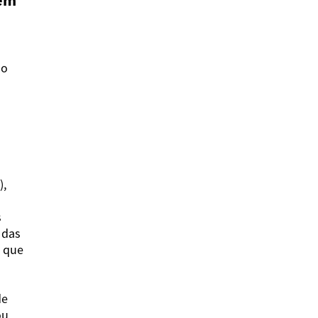
 em
no
),
s
 das
s que
de
ou