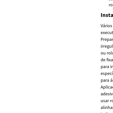
ro
Insta
Vários
execut
Prepara
irregu
ou rol
de fix
para i
especí
para á
Aplica
adesiv
usar r
alinha