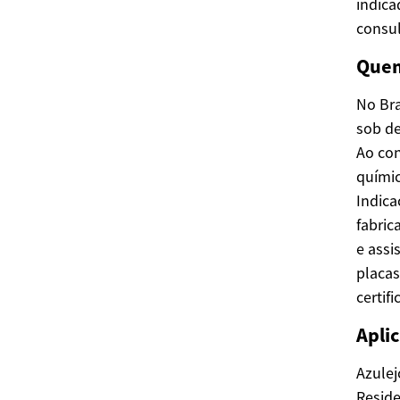
indica
consul
Quem
No Bra
sob de
Ao con
químic
Indica
fabric
e assi
placas
certif
Aplic
Azulej
Reside