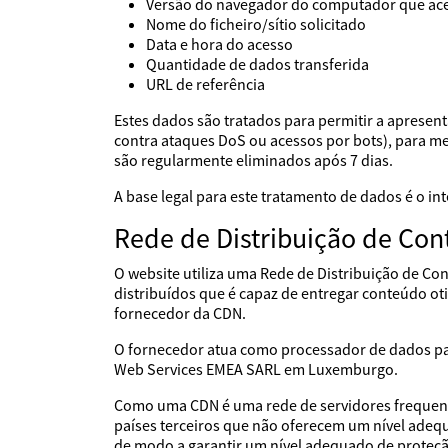
Versão do navegador do computador que ac
Nome do ficheiro/sítio solicitado
Data e hora do acesso
Quantidade de dados transferida
URL de referência
Estes dados são tratados para permitir a apresent
contra ataques DoS ou acessos por bots), para melh
são regularmente eliminados após 7 dias.
A base legal para este tratamento de dados é o i
Rede de Distribuição de Con
O website utiliza uma Rede de Distribuição de C
distribuídos que é capaz de entregar conteúdo ot
fornecedor da CDN.
O fornecedor atua como processador de dados p
Web Services EMEA SARL em Luxemburgo.
Como uma CDN é uma rede de servidores frequente
países terceiros que não oferecem um nível adeq
de modo a garantir um nível adequado de proteç