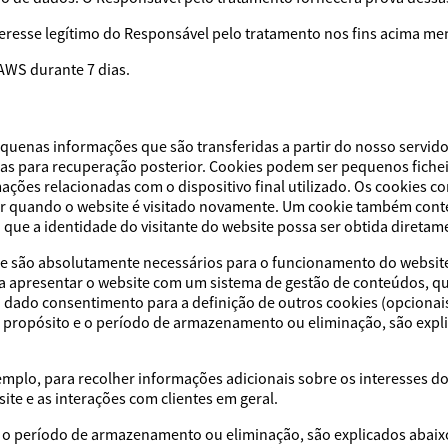
nteresse legítimo do Responsável pelo tratamento nos fins acima m
AWS durante 7 dias.
equenas informações que são transferidas a partir do nosso servido
das para recuperação posterior. Cookies podem ser pequenos fich
ões relacionadas com o dispositivo final utilizado. Os cookies co
or quando o website é visitado novamente. Um cookie também cont
que a identidade do visitante do website possa ser obtida diretame
que são absolutamente necessários para o funcionamento do websit
a apresentar o website com um sistema de gestão de conteúdos, q
 dado consentimento para a definição de outros cookies (opcionais
u propósito e o período de armazenamento ou eliminação, são expl
mplo, para recolher informações adicionais sobre os interesses d
site e as interações com clientes em geral.
 e o período de armazenamento ou eliminação, são explicados abaix