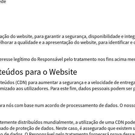
ede
ação do website, para garantir a segurança, disponibilidade e inte
orar a qualidade e a apresentação do website, para identificar e cor
nteresse legítimo do Responsável pelo tratamento nos fins acima m
teúdos para o Website
onteúdos (CDN) para aumentar a segurança e a velocidade de entreg
imizado aos utilizadores. Para este fim, dados pessoais podem ser 
ara nós com base num acordo de processamento de dados. O nosso
mente distribuídos mundialmente, a utilização de uma CDN pode r
uado de proteção de dados. Neste caso, é assegurado que existem 
ão de dados. O Responsável pelo tratamento fornecerá prova dess