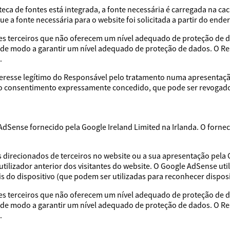
ca de fontes está integrada, a fonte necessária é carregada na ca
 a fonte necessária para o website foi solicitada a partir do ender
es terceiros que não oferecem um nível adequado de proteção de d
 de modo a garantir um nível adequado de proteção de dados. O R
.
nteresse legítimo do Responsável pelo tratamento numa apresentaçã
, o consentimento expressamente concedido, que pode ser revogado
e AdSense fornecido pela Google Ireland Limited na Irlanda. O fo
s direcionados de terceiros no website ou a sua apresentação pela
ilizador anterior dos visitantes do website. O Google AdSense ut
ais do dispositivo (que podem ser utilizadas para reconhecer dispos
es terceiros que não oferecem um nível adequado de proteção de d
 de modo a garantir um nível adequado de proteção de dados. O R
.