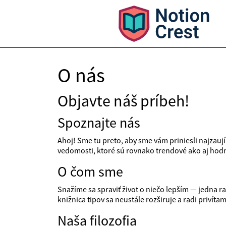
O nás
Objavte náš príbeh!
Spoznajte nás
Ahoj! Sme tu preto, aby sme vám priniesli najzauj
vedomosti, ktoré sú rovnako trendové ako aj hodno
O čom sme
Snažíme sa spraviť život o niečo lepším — jedna ra
knižnica tipov sa neustále rozširuje a radi privíta
Naša filozofia