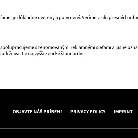
ame, je dôkladne overený a potvrdený. Veríme v silu presných infor
u spolupracujeme s renomovanými reklamnými sieťami a jasne ozn
držiavať tie najvyššie etické štandardy.
OBJAVTE NÁŠ PRÍBEH!
PRIVACY POLICY
IMPRINT