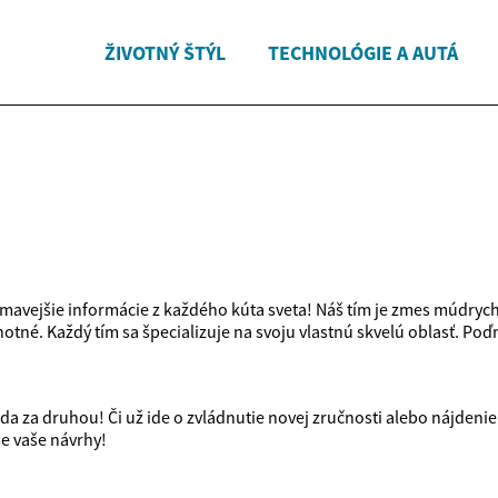
ŽIVOTNÝ ŠTÝL
TECHNOLÓGIE A AUTÁ
ímavejšie informácie z každého kúta sveta! Náš tím je zmes múdrych 
tné. Každý tím sa špecializuje na svoju vlastnú skvelú oblasť. Poď
da za druhou! Či už ide o zvládnutie novej zručnosti alebo nájdenie
me vaše návrhy!