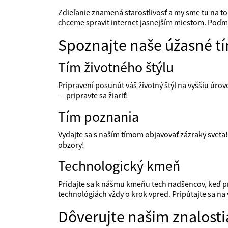
Zdieľanie znamená starostlivosť a my sme tu na to
chceme spraviť internet jasnejším miestom. Poďm
Spoznajte naše úžasné t
Tím životného štýlu
Pripravení posunúť váš životný štýl na vyššiu úrove
— pripravte sa žiariť!
Tím poznania
Vydajte sa s naším tímom objavovať zázraky sveta!
obzory!
Technologický kmeň
Pridajte sa k nášmu kmeňu tech nadšencov, keď p
technológiách vždy o krok vpred. Pripútajte sa na 
Dôverujte našim znalost