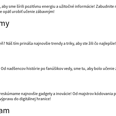
, aby sme šírili pozitívnu energiu a užitočné informácie! Zabudnit
e opäť urobiť učenie zábavným!
ímy
ň? Náš tím prináša najnovšie trendy a triky, aby ste žili čo najlepši
 Od nadšencov histórie po fanúšikov vedy, sme tu, aby bolo učenie z
reskúmame najnovšie gadgety a inovácie! Od majstrov kódovania po 
výpravu do digitálnej hranice!
iam