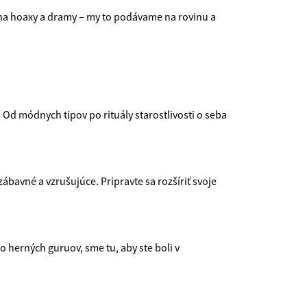
e na hoaxy a dramy – my to podávame na rovinu a
e! Od módnych tipov po rituály starostlivosti o seba
ábavné a vzrušujúce. Pripravte sa rozšíriť svoje
herných guruov, sme tu, aby ste boli v