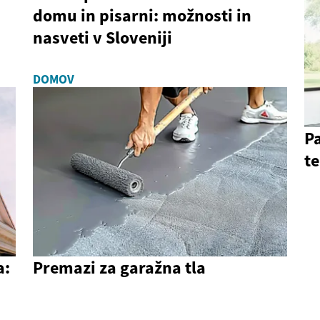
domu in pisarni: možnosti in
nasveti v Sloveniji
DOMOV
P
t
a:
Premazi za garažna tla