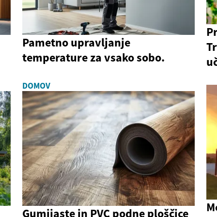
P
Pametno upravljanje
Tr
temperature za vsako sobo.
u
DOMOV
M
Gumijaste in PVC podne ploščice