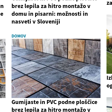
za
in
brez lepila za hitro montažo v
ne
domu in pisarni: možnosti in
nasveti v Sloveniji
DOMOV
Iz
o
Gumijaste in PVC podne ploščice
brez lepila za hitro montažo v