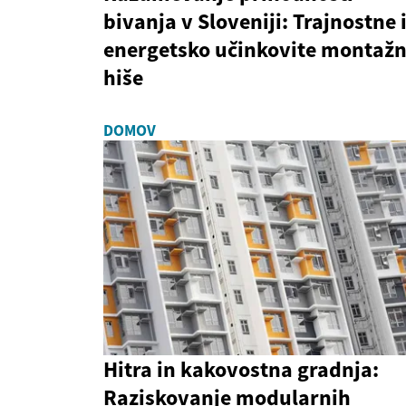
bivanja v Sloveniji: Trajnostne 
energetsko učinkovite montaž
hiše
DOMOV
Hitra in kakovostna gradnja:
Raziskovanje modularnih