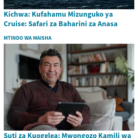
Kichwa: Kufahamu Mizunguko ya
Cruise: Safari za Baharini za Anasa
MTINDO WA MAISHA
Suti za Kuogelea: Mwongozo Kamili wa