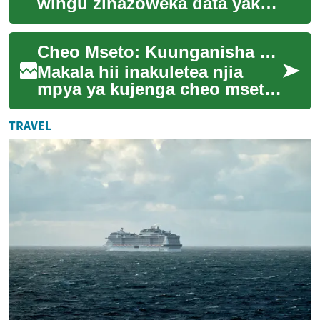
wingu zinazoweka data yako
mbali? Vifaa vidogo vya ARM
vinaweza kuleta msaada wa
Cheo Mseto: Kuunganisha Ufundi na Ujuzi wa Kidijitali
faraja, fa...
Makala hii inakuletea njia
mpya ya kujenga cheo mseto:
kuunganisha ujuzi wa jadi wa
ufundi na maarifa ya kidijitali.
TRAVEL
...