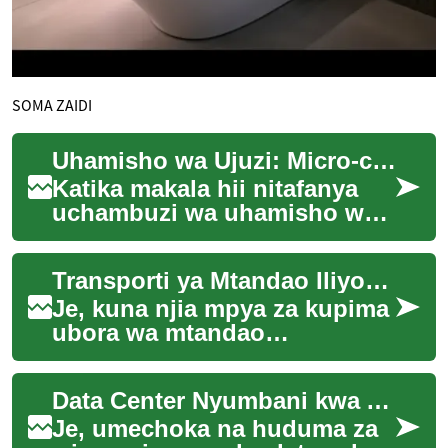
SOMA ZAIDI
Uhamisho wa Ujuzi: Micro-credentials kwa Ajira
Katika makala hii nitafanya
uchambuzi wa uhamisho wa
ujuzi kupitia micro-
credentials, vyeo vidogo vya
Transporti ya Mtandao Iliyofichwa: QUIC na Changamoto za ISP
dijitali vinavy...
Je, kuna njia mpya za kupima
ubora wa mtandao
iliyofichwa? QUIC na HTTP/3
vimebadilisha jinsi data
Data Center Nyumbani kwa ARM: Ulimwengu wa Mini-Server
inavyosafirishwa. ...
Je, umechoka na huduma za