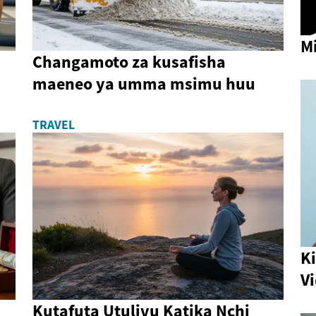
Mi
Changamoto za kusafisha
maeneo ya umma msimu huu
TRAVEL
K
V
Kutafuta Utulivu Katika Nchi