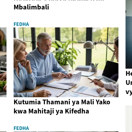
Mbalimbali
FEDHA
He
U
v
Kutumia Thamani ya Mali Yako
kwa Mahitaji ya Kifedha
FEDHA