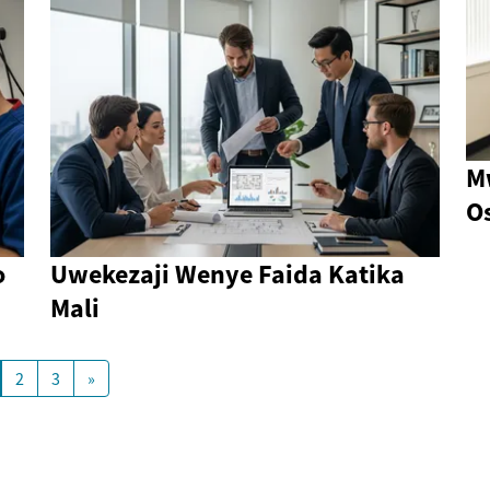
M
Os
o
Uwekezaji Wenye Faida Katika
Mali
2
3
»