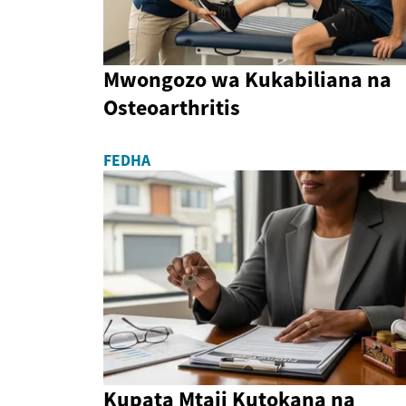
Mwongozo wa Kukabiliana na
Osteoarthritis
FEDHA
Kupata Mtaji Kutokana na