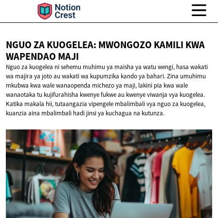
NGUO ZA KUOGELEA: MWONGOZO KAMILI KWA
WAPENDAO MAJI
Nguo za kuogelea ni sehemu muhimu ya maisha ya watu wengi, hasa wakati
wa majira ya joto au wakati wa kupumzika kando ya bahari. Zina umuhimu
mkubwa kwa wale wanaopenda michezo ya maji, lakini pia kwa wale
wanaotaka tu kujifurahisha kwenye fukwe au kwenye viwanja vya kuogelea.
Katika makala hii, tutaangazia vipengele mbalimbali vya nguo za kuogelea,
kuanzia aina mbalimbali hadi jinsi ya kuchagua na kutunza.