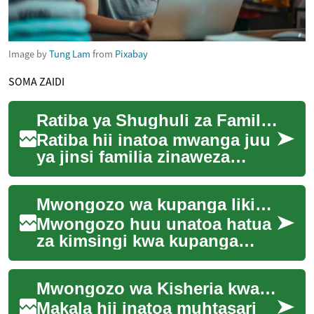
Image by
Tung Lam
from
Pixabay
SOMA ZAIDI
Ratiba ya Shughuli za Familia kwa Kifurushi cha Likizo
Ratiba hii inatoa mwanga juu
ya jinsi familia zinaweza
kupanga shughuli kwa
kifurushi cha likizo kilicho
Mwongozo wa kupanga likizo kwa malipo moja kwa familia
kamili. Inas...
Mwongozo huu unatoa hatua
za kimsingi kwa kupanga
likizo ya familia kwa malipo
moja (all-inclusive),
Mwongozo wa Kisheria kwa Majengo Yasiyotumika: Hatua za Kuanzisha Urekebishaji
ukizungumzia uch...
Makala hii inatoa muhtasari