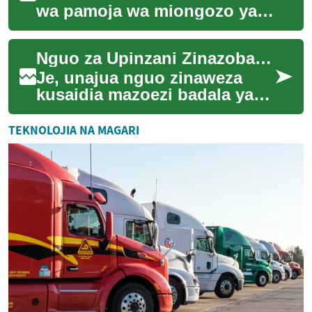
wa pamoja wa miongozo ya
kisheria na hatua za vitendo
zinazoweza kusaidia
Nguo za Upinzani Zinazobadilisha Mazoezi
kuanzisha ureke...
Je, unajua nguo zinaweza
kusaidia mazoezi badala ya
vifaa pekee? Wanasayansi
sasa wanatengeneza mavazi
TEKNOLOJIA NA MAGARI
yanayotenga up...