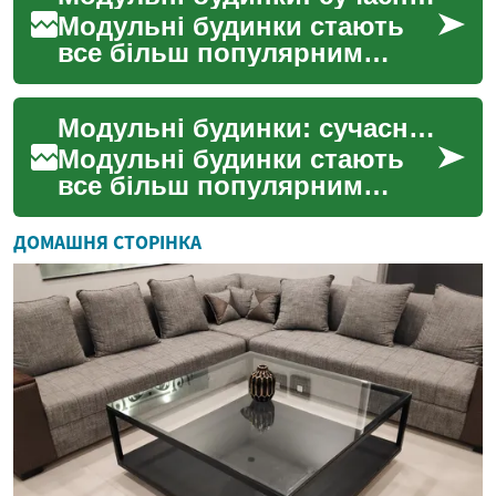
Модульні будинки стають
все більш популярним
вибором для тих, хто шукає
швидке, економічне та
Модульні будинки: сучасне рішення для швидкого та економічного будівництва
якісне житло. Ця іннова...
Модульні будинки стають
все більш популярним
вибором для тих, хто шукає
швидке, ефективне та
ДОМАШНЯ СТОРІНКА
економічне рішення для б...