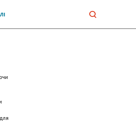
ЛІ
уючи
и
 для