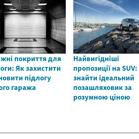
ажні покриття для
Найвигідніші
оги: Як захистити
пропозиції на SUV:
новити підлогу
знайти ідеальний
ого гаража
позашляховик за
розумною ціною