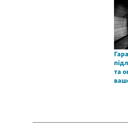
Гар
підл
та о
ваш