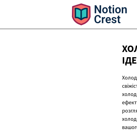
ХО
ІД
Холод
свіжіс
холод
ефект
розгл
холод
вашог