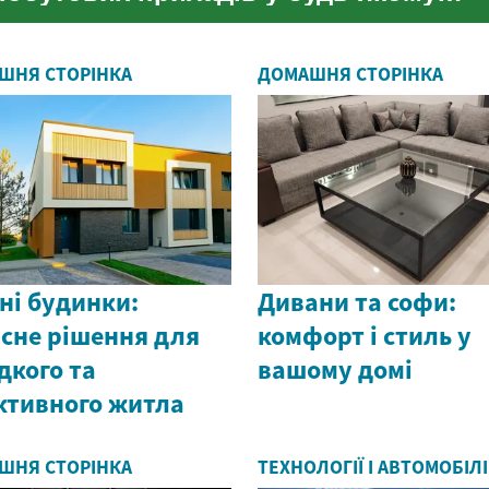
домі. Від правильного вибору
залежить не лише збереженн...
ШНЯ СТОРІНКА
ДОМАШНЯ СТОРІНКА
ні будинки:
Дивани та софи:
сне рішення для
комфорт і стиль у
дкого та
вашому домі
ктивного житла
ШНЯ СТОРІНКА
ТЕХНОЛОГІЇ І АВТОМОБІЛІ