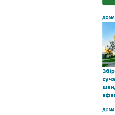
ДОМА
Збір
суча
шви
ефе
ДОМА