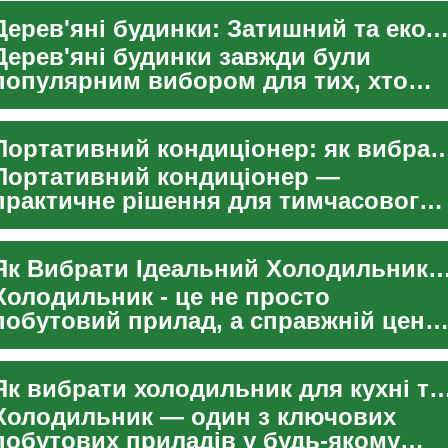
Дерев'яні будинки: Затишний та екологічний вибір для вашого д
Дерев'яні будинки завжди були
популярним вибором для тих, хто
цінує природність, екологічність та
унікальний стиль. Ц...
Портативний кондиціонер: як вибрати дл
Портативний кондиціонер —
практичне рішення для тимчасового
або мобільного охолодження
приміщень, особливо влітку. У ...
Як Вибрати Ідеальний Холодильник для Вашої Кухні: П
Холодильник - це не просто
побутовий прилад, а справжній цент
сучасної кухні, який відповідає за
збереження свіжості...
Як вибрати холодильник для кухні та дому: характери
Холодильник — один з ключових
побутових приладів у будь-якому