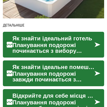
ДЕТАЛЬНІШЕ
Як знайти ідеальний готель
Планування подорожі
починається з вибору
правильного місця для
проживання. Незалежно від
Як знайти ідеальне помешкання для подорожі
того, чи це ділова поїздка,
...
Планування подорожі
завжди починається з
пошуку комфортного місця
для проживання. Незалежно
Відкрийте для себе місця для зупинки у подорожі
від того, чи це короткост...
Планування подорожі