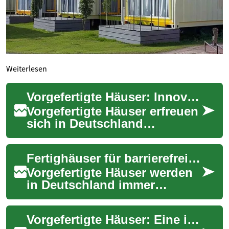
Weiterlesen
Vorgefertigte Häuser: Innovatives Wohnen für Senioren und Tiny-House-Liebhaber
Vorgefertigte Häuser erfreuen
sich in Deutschland
zunehmender Beliebtheit.
Diese modernen
Fertighäuser für barrierefreies Wohnen im Alter
Wohnlösungen bieten nicht
n...
Vorgefertigte Häuser werden
in Deutschland immer
relevanter für altersgerechtes,
barrierefreies Wohnen. Sie
Vorgefertigte Häuser: Eine innovative Lösung für Senioren und barrierefreies Wohnen
bieten sc...