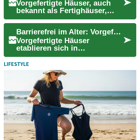
Vorgefertigte Häuser, auch
bekannt als Fertighäuser,
gewinnen in Deutschland
zunehmend an Beliebtheit.
Barrierefrei im Alter: Vorgefertigte Häuser für Senioren
Diese innovati...
Vorgefertigte Häuser
etablieren sich in
Deutschland als attraktive
Lösung für barrierefreies und
LIFESTYLE
altersgerechtes Wohn...