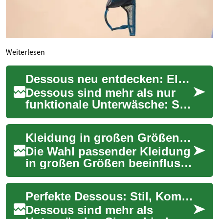
Weiterlesen
Dessous neu entdecken: Eleganz, Komfort & Stil
Dessous sind mehr als nur
funktionale Unterwäsche: Sie
spiegeln Stil,
Selbstbewusstsein und
Kleidung in großen Größen: Passform, Stil und Komfort für kurvige Figuren
persönlichen Geschmack wi...
Die Wahl passender Kleidung
in großen Größen beeinflusst
Komfort, Selbstbewusstsein
und Alltagspraxis
Perfekte Dessous: Stil, Komfort und richtige Passform
gleichermaßen. ...
Dessous sind mehr als