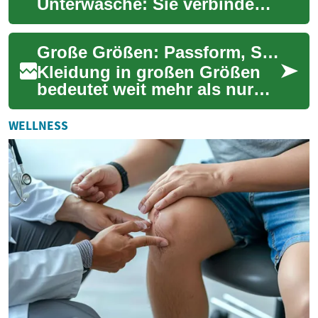
Unterwäsche: Sie verbinden
Stil, Wohlgefühl und
Selbstbewusstsein. In diesem
Große Größen: Passform, Stil und Funktion für kurvige Frauen
Guide erfahren Sie...
Kleidung in großen Größen
bedeutet weit mehr als nur
größere Maße: Es geht um
Passform, Komfort und ein
WELLNESS
Selbstbild, d...