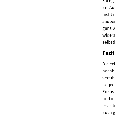
Fachge
an. Au
nicht 
sauber
ganz w
widers
selbst
Fazit
Die ex
nachha
verfüh
für je
Fokus 
und in
Invest
auch g