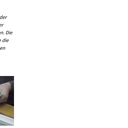
lder
er
n. Die
 die
gen