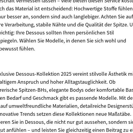
schäft vermessen lassen – viele bieten diesen Service kost
ch das Material ist entscheidend: Hochwertige Stoffe fühlen
nur besser an, sondern sind auch langlebiger. Achten Sie auf
e Verarbeitung, stabile Nähte und die Qualität der Spitze. 
ichtig: Ihre Dessous sollten Ihren persönlichen Stil
piegeln. Wählen Sie Modelle, in denen Sie sich wohl und
bewusst fühlen.
klusive Dessous-Kollektion 2025 vereint stilvolle Ästhetik m
ltigem Anspruch und hoher Alltagstauglichkeit. Ob
rerische Spitzen-BHs, elegante Bodys oder komfortable Bas
den Bedarf und Geschmack gibt es passende Modelle. Mit d
auf umweltfreundliche Materialien, detailreiche Designerst
novative Trends setzen diese Kollektionen neue Maßstäbe.
ieren Sie in Dessous, die nicht nur gut aussehen, sondern si
ut anfühlen – und leisten Sie gleichzeitig einen Beitrag zu e