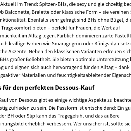
 Aktuell im Trend: Spitzen-BHs, die sexy und gleichzeitig b
Ob Balconette, Bralette oder klassische Form – sie vereinen S
nktionalität. Ebenfalls sehr gefragt sind BHs ohne Bügel, di
Tragekomfort bieten – perfekt für Frauen, die Wert auf
lichkeit im Alltag legen. Farblich dominieren zarte Pastell
uch kräftige Farben wie Smaragdgrün oder Königsblau setz
he Akzente. Neben den klassischen Varianten erfreuen sic
BHs großer Beliebtheit. Sie bieten optimale Unterstützung
ng und eignen sich auch hervorragend für den Alltag – dank
saktiver Materialien und feuchtigkeitsableitender Eigensch
s für den perfekten Dessous-Kauf
auf von Dessous gibt es einige wichtige Aspekte zu beacht
istig zufrieden zu sein. Die Passform ist entscheidend: Ein gu
der BH oder Slip kann das Tragegefühl und das äußere
inungsbild erheblich verbessern. Wer unsicher ist, sollte si