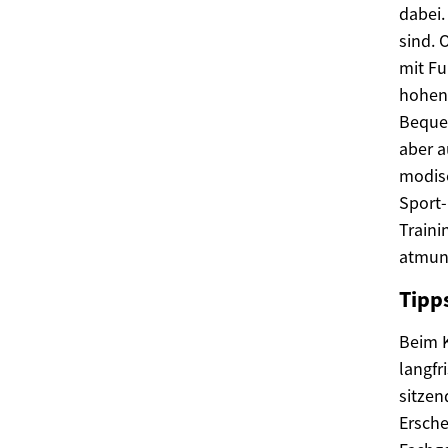
dabei.
sind. 
mit Fu
hohen 
Bequem
aber a
modisc
Sport-
Traini
atmung
Tipp
Beim K
langfr
sitzen
Ersche