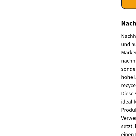
Nach
Nachha
und a
Marken
nachha
sonder
hohe L
recyce
Diese 
ideal 
Produk
Verwen
setzt,
einen 