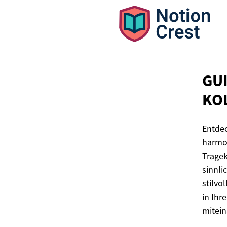
GU
KO
Entdec
harmo
Tragek
sinnli
stilvo
in Ihr
mitei