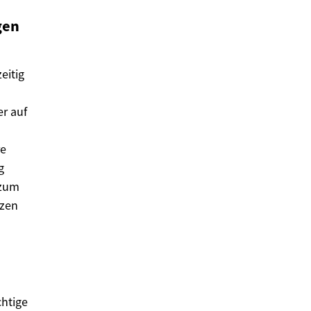
gen
eitig
er auf
re
g
 zum
tzen
chtige