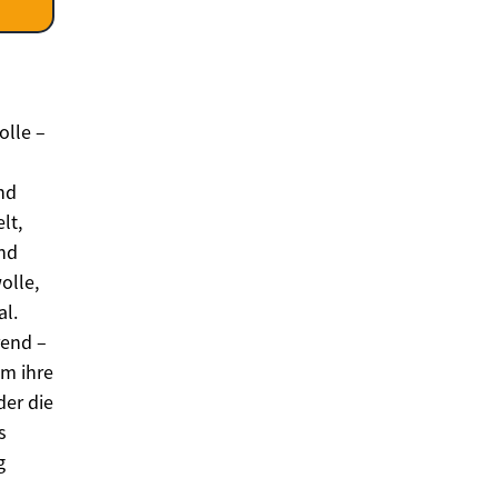
olle –
nd
lt,
nd
olle,
al.
rend –
em ihre
er die
s
g