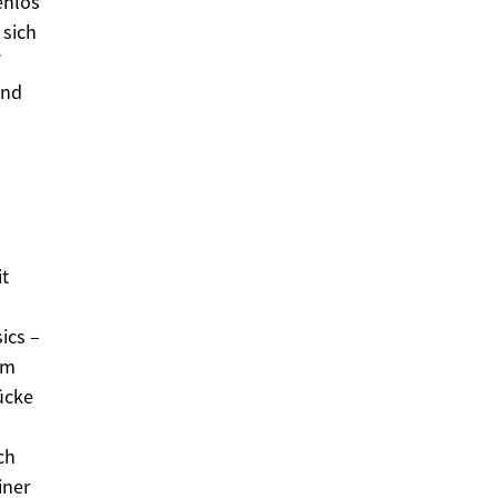
enlos
 sich
Und
it
ics –
em
ücke
ch
iner