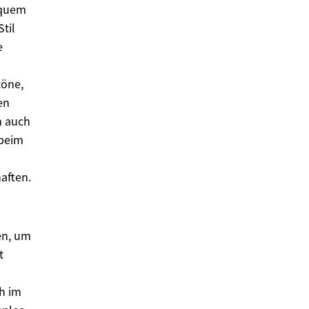
equem
til
e
töne,
en
h auch
 beim
aften.
en, um
t
ch im