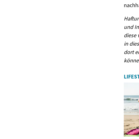
nachh
Haftun
und In
diese 
in die
dort 
könne
LIFES