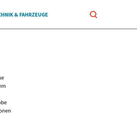
CHNIK & FAHRZEUGE
ne
tem
obe
ionen