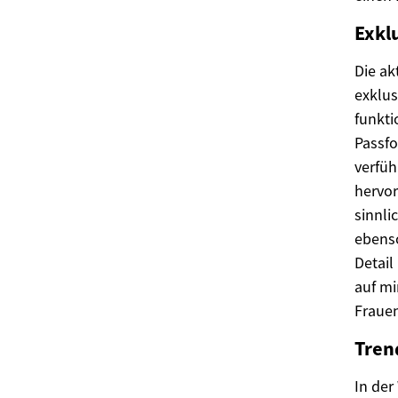
Exkl
Die ak
exklus
funkti
Passfo
verfüh
hervor
sinnli
ebenso
Detail
auf mi
Frauen
Tren
In der