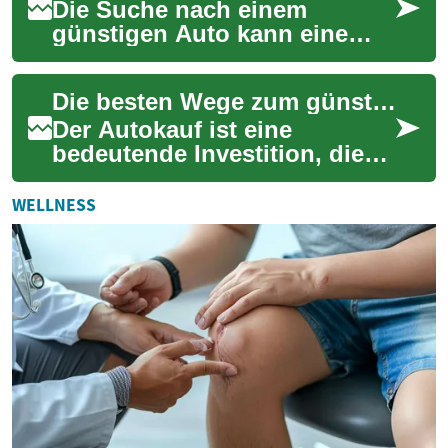
Die Suche nach einem
günstigen Auto kann eine
Herausforderung sein,
besonders wenn man ein
Die besten Wege zum günstigen Autokauf: Leasingoptionen, Auktionen und SUV-Angebote
qualitativ hochwertiges Fa...
Der Autokauf ist eine
bedeutende Investition, die
gut durchdacht sein will. Ob
Neuwagen oder
WELLNESS
Gebrauchtwagen - es gibt...