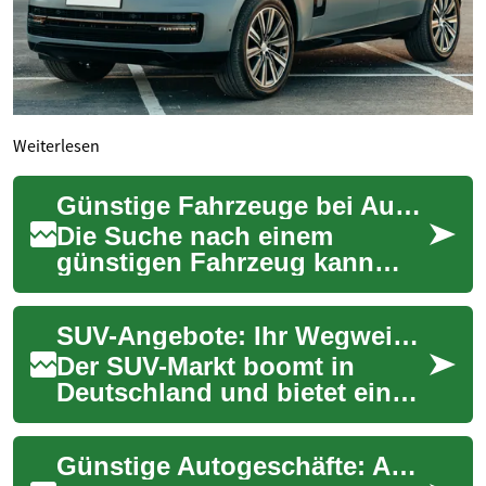
Weiterlesen
Günstige Fahrzeuge bei Auktionen: Tipps zum Erwerb von Autos und SUVs
Die Suche nach einem
günstigen Fahrzeug kann
eine Herausforderung sein,
aber Auktionen bieten oft
SUV-Angebote: Ihr Wegweiser zum perfekten Geländewagen-Deal
eine interessante M...
Der SUV-Markt boomt in
Deutschland und bietet eine
Vielzahl attraktiver Angebote
für verschiedene Bedürfnisse
Günstige Autogeschäfte: Auktionen und beschlagnahmte Fahrzeuge
und Bud...