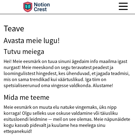
Teave
Avasta meie lugu!
Tutvu meiega
Hei! Meie eesmärk on tuua sinuni ägedaim info maailma igast
nurgast! Meie meeskond on segu teravatest peadest ja
loomingulistest hingedest, kes ühenduvad, et jagada teadmisi,
mis on sama trendikad kui väärtuslikud. Iga tiim on
spetsialiseerunud oma vingesse valdkonda. Alustame!
Mida me teeme
Meie eesmärk on muuta elu natuke vingemaks, üks nipp
korraga! Olgu selleks uue oskuse valdamine või täiusliku
esitusloendi leidmine — meil on see olemas. Meie näpunäidete
kogu kasvab pidevalt ja kuulame hea meelega sinu
ettepanekuid!