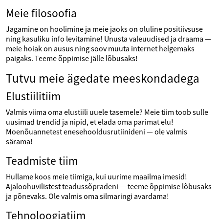
Meie filosoofia
Jagamine on hoolimine ja meie jaoks on oluline positiivsuse
ning kasuliku info levitamine! Unusta valeuudised ja draama —
meie hoiak on ausus ning soov muuta internet helgemaks
paigaks. Teeme õppimise jälle lõbusaks!
Tutvu meie ägedate meeskondadega
Elustiilitiim
Valmis viima oma elustiili uuele tasemele? Meie tiim toob sulle
uusimad trendid ja nipid, et elada oma parimat elu!
Moenõuannetest enesehooldusrutiinideni — ole valmis
särama!
Teadmiste tiim
Hullame koos meie tiimiga, kui uurime maailma imesid!
Ajaloohuvilistest teadussõpradeni — teeme õppimise lõbusaks
ja põnevaks. Ole valmis oma silmaringi avardama!
Tehnoloogiatiim