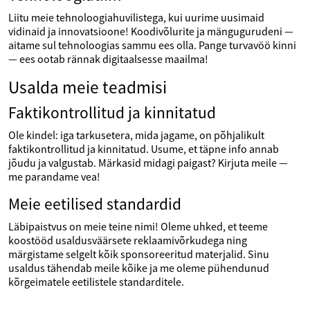
Liitu meie tehnoloogiahuvilistega, kui uurime uusimaid
vidinaid ja innovatsioone! Koodivõlurite ja mängugurudeni —
aitame sul tehnoloogias sammu ees olla. Pange turvavöö kinni
— ees ootab rännak digitaalsesse maailma!
Usalda meie teadmisi
Faktikontrollitud ja kinnitatud
Ole kindel: iga tarkusetera, mida jagame, on põhjalikult
faktikontrollitud ja kinnitatud. Usume, et täpne info annab
jõudu ja valgustab. Märkasid midagi paigast? Kirjuta meile —
me parandame vea!
Meie eetilised standardid
Läbipaistvus on meie teine nimi! Oleme uhked, et teeme
koostööd usaldusväärsete reklaamivõrkudega ning
märgistame selgelt kõik sponsoreeritud materjalid. Sinu
usaldus tähendab meile kõike ja me oleme pühendunud
kõrgeimatele eetilistele standarditele.