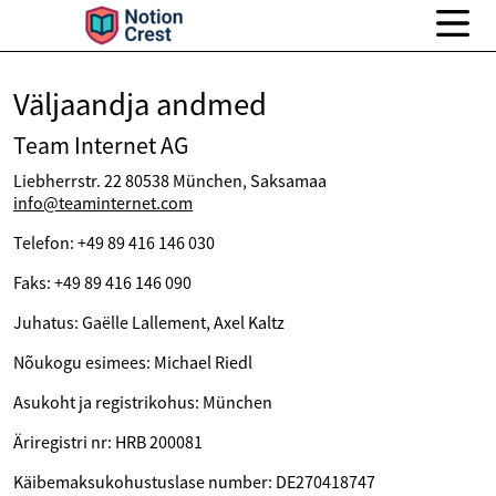
Väljaandja andmed
Team Internet AG
Liebherrstr. 22 80538 München, Saksamaa
info@teaminternet.com
Telefon: +49 89 416 146 030
Faks: +49 89 416 146 090
Juhatus: Gaëlle Lallement, Axel Kaltz
Nõukogu esimees: Michael Riedl
Asukoht ja registrikohus: München
Äriregistri nr: HRB 200081
Käibemaksukohustuslase number: DE270418747