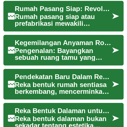
Rumah Pasang Siap: Revolusi Moden dalam Pembinaan Kediaman
Rumah pasang siap atau
prefabrikasi mewakili
transformasi revolusioner
dalam industri pembinaan
Kegemilangan Anyaman Rotan dalam Dekorasi Rumah Kontemporari
kediaman moden. Konse...
Pengenalan: Bayangkan
sebuah ruang tamu yang
memukau dengan kerusi
rotan moden, dikelilingi oleh
Pendekatan Baru Dalam Reka Bentuk Rumah
bakul anyaman halus ...
Reka bentuk rumah sentiasa
berkembang, mencerminkan
perubahan gaya hidup,
teknologi, dan keutamaan
Reka Bentuk Dalaman untuk Kesejahteraan
estetika. Kini, te...
Reka bentuk dalaman bukan
sekadar tentang estetika