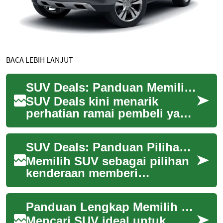
BACA LEBIH LANJUT
SUV Deals: Panduan Memilih SUV Terbaik sebagai Family Car
SUV Deals kini menarik
perhatian ramai pembeli yang
cari car serbaguna untuk
keluarga. Dalam panduan ini
SUV Deals: Panduan Pilihan SUV untuk Keluarga
kita akan bi...
Memilih SUV sebagai pilihan
kenderaan memberi
kombinasi ruang, keselesaan
dan prestasi yang sesuai
Panduan Lengkap Memilih SUV Terbaik untuk Keluarga
untuk ramai keluar...
Mencari SUV ideal untuk