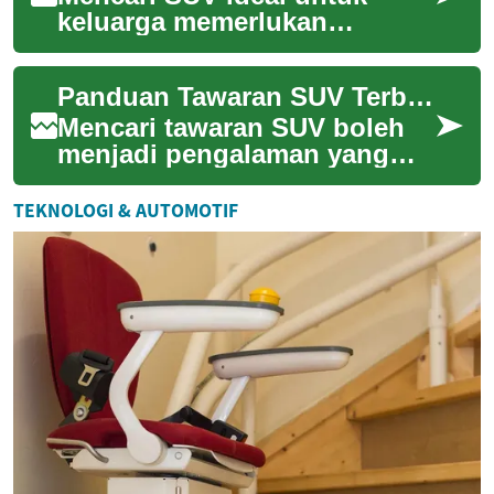
keluarga memerlukan
pertimbangan praktikal:
ruang kabin, keselamatan
Panduan Tawaran SUV Terbaik untuk Keluarga
moden, kos pemilikan dan...
Mencari tawaran SUV boleh
menjadi pengalaman yang
menarik tetapi juga
membingungkan,
TEKNOLOGI & AUTOMOTIF
terutamanya apabila
menyusun kep...