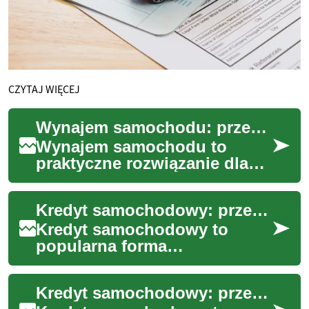
CZYTAJ WIĘCEJ
Wynajem samochodu: przewodnik po opcjach i warunkach
Wynajem samochodu to
praktyczne rozwiązanie dla
podróży służbowych, wakacji
czy tymczasowego braku
Kredyt samochodowy: przewodnik po opcjach i dokumentach
własnego pojazdu. ...
Kredyt samochodowy to
popularna forma
finansowania zakupu
pojazdu, która łączy elementy
Kredyt samochodowy: przewodnik po opcjach finansowania
bankowości, formalności i