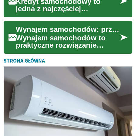
oce...
Kredyt samochodowy to
jedna z najczęściej
wybieranych form
finansowania zakupu
Wynajem samochodów: przewodnik po opcjach i warunkach
pojazdu. W artykule wyjaśnię,
jakie el...
Wynajem samochodów to
praktyczne rozwiązanie
zarówno na krótkie wyjazdy,
jak i do dłuższych potrzeb
STRONA GŁÓWNA
transportowych. T...