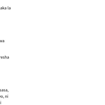
baka la
uwa
oresha
sasa,
o, ni
i