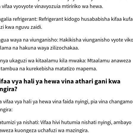
 vifaa vyovyote vinavyozuia mtiririko wa hewa.
galia refrigerant: Refrigerant kidogo husababisha kifaa kuf
zi kwa nguvu zaidi.
gua waya na viunganisho: Hakikisha viunganisho vyote vik
lama na hakuna waya zilizochakaa.
nya ukaguzi wa kitaalamu kila mwaka: Mtaalamu anaweza
utambua na kurekebisha matatizo mapema.
ifaa vya hali ya hewa vina athari gani kwa
ngira?
 vifaa vya hali ya hewa vina faida nyingi, pia vina changamo
ngira:
tumizi ya nishati: Vifaa hivi hutumia nishati nyingi, ambayo
aweza kuongeza uchafuzi wa mazingira.