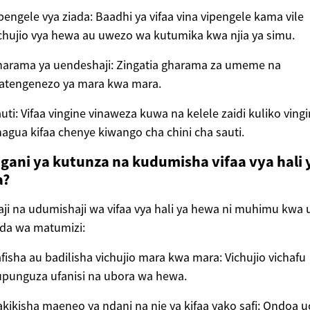
pengele vya ziada: Baadhi ya vifaa vina vipengele kama vile
chujio vya hewa au uwezo wa kutumika kwa njia ya simu.
arama ya uendeshaji: Zingatia gharama za umeme na
atengenezo ya mara kwa mara.
uti: Vifaa vingine vinaweza kuwa na kelele zaidi kuliko vingi
agua kifaa chenye kiwango cha chini cha sauti.
i gani ya kutunza na kudumisha vifaa vya hali 
a?
ji na udumishaji wa vifaa vya hali ya hewa ni muhimu kwa u
da wa matumizi:
fisha au badilisha vichujio mara kwa mara: Vichujio vichafu
punguza ufanisi na ubora wa hewa.
kikisha maeneo ya ndani na nje ya kifaa yako safi: Ondoa 