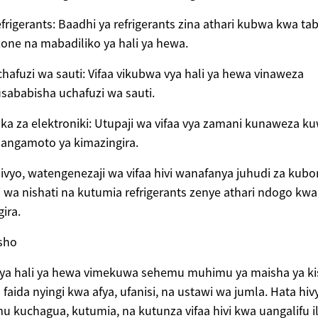
frigerants: Baadhi ya refrigerants zina athari kubwa kwa ta
one na mabadiliko ya hali ya hewa.
hafuzi wa sauti: Vifaa vikubwa vya hali ya hewa vinaweza
sababisha uchafuzi wa sauti.
ka za elektroniki: Utupaji wa vifaa vya zamani kunaweza k
angamoto ya kimazingira.
ivyo, watengenezaji wa vifaa hivi wanafanya juhudi za kub
i wa nishati na kutumia refrigerants zenye athari ndogo kwa
ira.
sho
vya hali ya hewa vimekuwa sehemu muhimu ya maisha ya ki
a faida nyingi kwa afya, ufanisi, na ustawi wa jumla. Hata hivy
 kuchagua, kutumia, na kutunza vifaa hivi kwa uangalifu il