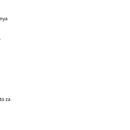
anya
o
to za