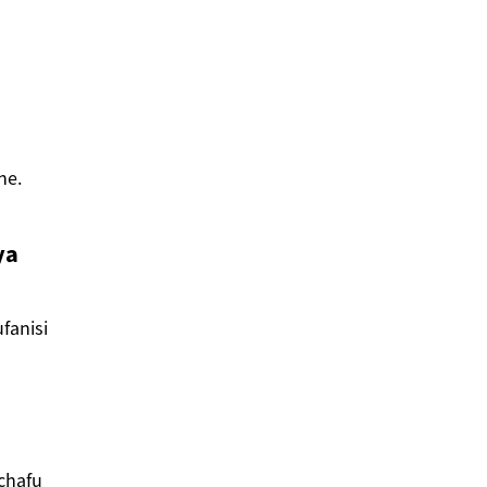
ne.
ya
fanisi
uchafu