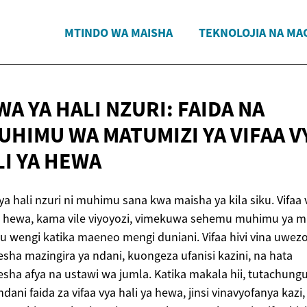
MTINDO WA MAISHA
TEKNOLOJIA NA MA
A YA HALI NZURI: FAIDA NA
UHIMU WA MATUMIZI YA VIFAA V
LI
YA HEWA
a hali nzuri ni muhimu sana kwa maisha ya kila siku. Vifaa 
a hewa, kama vile viyoyozi, vimekuwa sehemu muhimu ya m
u wengi katika maeneo mengi duniani. Vifaa hivi vina uwez
sha mazingira ya ndani, kuongeza ufanisi kazini, na hata
sha afya na ustawi wa jumla. Katika makala hii, tutachung
dani faida za vifaa vya hali ya hewa, jinsi vinavyofanya kazi,