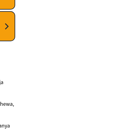
ja
 hewa,
fanya