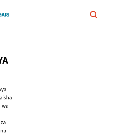
GARI
YA
vya
aisha
o wa
uza
 na