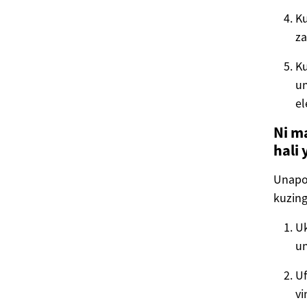
Ku
za
Ku
un
el
Ni m
hali
Unapo
kuzing
U
u
Uf
vi