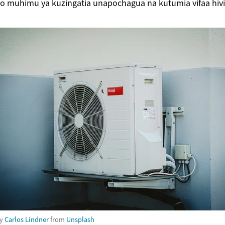
 muhimu ya kuzingatia unapochagua na kutumia vifaa hivi
by
Carlos Lindner
from
Unsplash