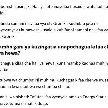
boresha usingizi: Hali ya joto inayofaa husaidia watu kulala 
idi.
linda samani na vifaa vya elektroniki: Kudhibiti joto na
yevunyevu kunaweza kusaidia kuhifadhi samani na vifaa vy
ektroniki.
ambo gani ya kuzingatia unapochagua kifaa c
 ya hewa?
chagua kifaa cha hali ya hewa, kuna mambo kadhaa muhi
atia:
kubwa wa chumba: Ni muhimu kuchagua kifaa chenye uwe
naofaa kwa ukubwa wa chumba chako.
anisi wa nishati: Tafuta vifaa vyenye alama za Energy Star a
navyotumia nishati kidogo.