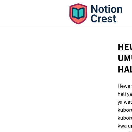
HEW
UM
HA
Hewa y
hali y
ya wat
kubore
kubore
kwa un