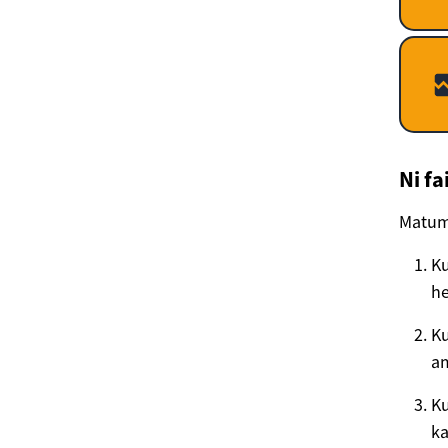
Ni fa
Matumi
Ku
he
Ku
am
Ku
ka