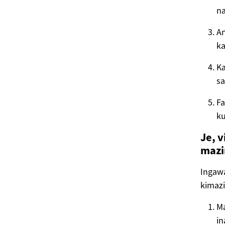
na
An
ka
Ka
sa
Fa
k
Je, v
mazi
Ingawa
kimazi
Ma
in