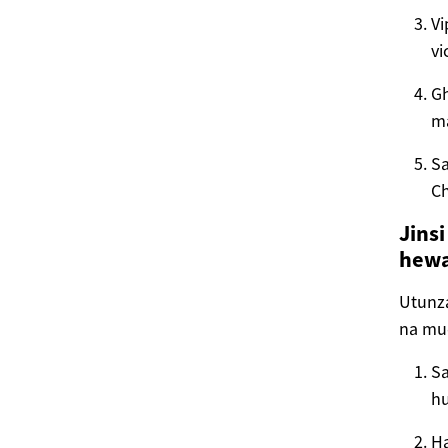
Vi
vi
Gh
m
Sa
Ch
Jins
hew
Utunza
na mu
Sa
hu
Ha