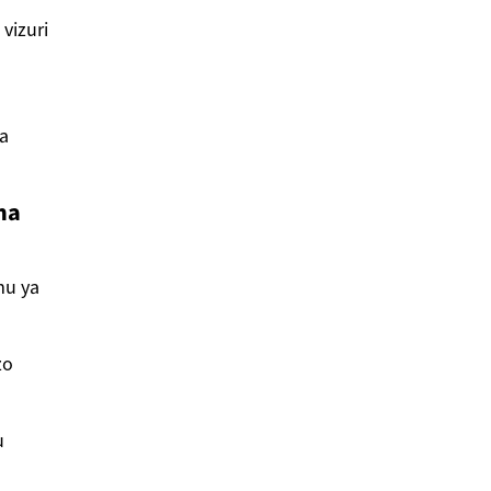
vizuri
a
ha
mu ya
zo
u