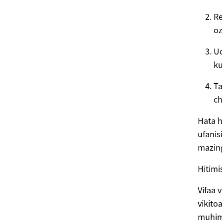
Re
oz
Uc
ku
Ta
ch
Hata h
ufanis
mazing
Hitimi
Vifaa 
vikito
muhimu