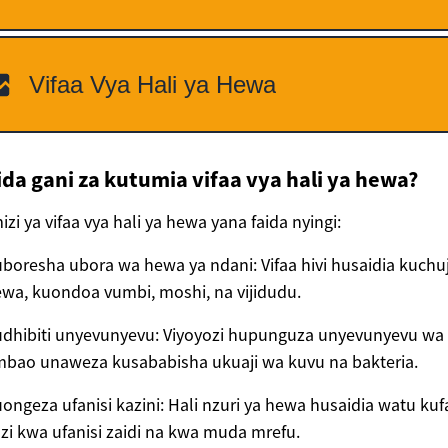
ida gani za kutumia vifaa vya hali ya hewa?
zi ya vifaa vya hali ya hewa yana faida nyingi:
boresha ubora wa hewa ya ndani: Vifaa hivi husaidia kuchu
wa, kuondoa vumbi, moshi, na vijidudu.
dhibiti unyevunyevu: Viyoyozi hupunguza unyevunyevu wa
bao unaweza kusababisha ukuaji wa kuvu na bakteria.
ongeza ufanisi kazini: Hali nzuri ya hewa husaidia watu ku
zi kwa ufanisi zaidi na kwa muda mrefu.