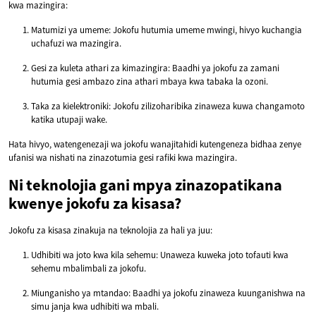
kwa mazingira:
Matumizi ya umeme: Jokofu hutumia umeme mwingi, hivyo kuchangia
uchafuzi wa mazingira.
Gesi za kuleta athari za kimazingira: Baadhi ya jokofu za zamani
hutumia gesi ambazo zina athari mbaya kwa tabaka la ozoni.
Taka za kielektroniki: Jokofu zilizoharibika zinaweza kuwa changamoto
katika utupaji wake.
Hata hivyo, watengenezaji wa jokofu wanajitahidi kutengeneza bidhaa zenye
ufanisi wa nishati na zinazotumia gesi rafiki kwa mazingira.
Ni teknolojia gani mpya zinazopatikana
kwenye jokofu za kisasa?
Jokofu za kisasa zinakuja na teknolojia za hali ya juu:
Udhibiti wa joto kwa kila sehemu: Unaweza kuweka joto tofauti kwa
sehemu mbalimbali za jokofu.
Miunganisho ya mtandao: Baadhi ya jokofu zinaweza kuunganishwa na
simu janja kwa udhibiti wa mbali.