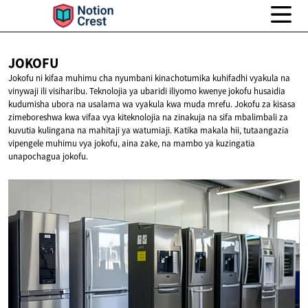
JOKOFU
Jokofu ni kifaa muhimu cha nyumbani kinachotumika kuhifadhi vyakula na
vinywaji ili visiharibu. Teknolojia ya ubaridi iliyomo kwenye jokofu husaidia
kudumisha ubora na usalama wa vyakula kwa muda mrefu. Jokofu za kisasa
zimeboreshwa kwa vifaa vya kiteknolojia na zinakuja na sifa mbalimbali za
kuvutia kulingana na mahitaji ya watumiaji. Katika makala hii, tutaangazia
vipengele muhimu vya jokofu, aina zake, na mambo ya kuzingatia
unapochagua jokofu.