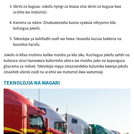
Skrini za kugusa: Jokofu nyingi za kisasa zina skrini za kugusa kwa
urahisi wa matumizi.
Kamera za ndani: Zinakuwezesha kuona vyakula vilivyomo bila
kufungua jokofu.
Teknolojia ya kuhifadhi usafi wa hewa: Husaidia kuzuia bakteria na
kuondoa harufu.
Jokofu ni kifaa muhimu katika maisha ya kila siku. Kuchagua jokofu sahihi na
kuitunza vizuri kunaweza kuboresha ubora wa maisha yako na kupunguza
gharama za nishati. Teknolojia mpya zinazoendelea kutumika kwenye jokofu
zinaahidi ufanisi zaidi na urahisi wa matumizi kwa watumiaji.
TEKNOLOJIA NA MAGARI