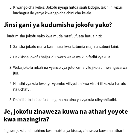
Kiwango cha kelele: Jokofu nyingi hutoa sauti kidogo, lakini ni vizuri
kuchagua ile yenye kiwango cha chini cha kelele.
Jinsi gani ya kudumisha jokofu yako?
Ili kudumisha jokofu yako kwa muda mrefu, fuata hatua hizi:
Safisha jokofu mara kwa mara kwa kutumia maji na sabuni laini.
Hakikisha jokofu haijazidi uwezo wake wa kuhifadhi vyakula.
Weka jokofu mbali na vyanzo vya joto kama vile jiko au mwangaza wa
jua.
Hifadhi vyakula kwenye vyombo vilivyofunikwa vizuri ili kuzuia harufu
na uchafu.
Dhibiti joto la jokofu kulingana na aina ya vyakula ulivyohifadhi.
Je, jokofu zinaweza kuwa na athari yoyote
kwa mazingira?
Ingawa jokofu ni muhimu kwa maisha ya kisasa, zinaweza kuwa na athari