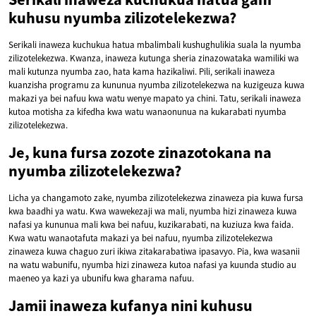
kuhusu nyumba zilizotelekezwa?
Serikali inaweza kuchukua hatua mbalimbali kushughulikia suala la nyumba
zilizotelekezwa. Kwanza, inaweza kutunga sheria zinazowataka wamiliki wa
mali kutunza nyumba zao, hata kama hazikaliwi. Pili, serikali inaweza
kuanzisha programu za kununua nyumba zilizotelekezwa na kuzigeuza kuwa
makazi ya bei nafuu kwa watu wenye mapato ya chini. Tatu, serikali inaweza
kutoa motisha za kifedha kwa watu wanaonunua na kukarabati nyumba
zilizotelekezwa.
Je, kuna fursa zozote zinazotokana na
nyumba zilizotelekezwa?
Licha ya changamoto zake, nyumba zilizotelekezwa zinaweza pia kuwa fursa
kwa baadhi ya watu. Kwa wawekezaji wa mali, nyumba hizi zinaweza kuwa
nafasi ya kununua mali kwa bei nafuu, kuzikarabati, na kuziuza kwa faida.
Kwa watu wanaotafuta makazi ya bei nafuu, nyumba zilizotelekezwa
zinaweza kuwa chaguo zuri ikiwa zitakarabatiwa ipasavyo. Pia, kwa wasanii
na watu wabunifu, nyumba hizi zinaweza kutoa nafasi ya kuunda studio au
maeneo ya kazi ya ubunifu kwa gharama nafuu.
Jamii inaweza kufanya nini kuhusu