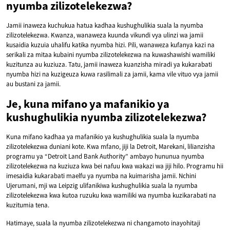
nyumba zilizotelekezwa?
Jamii inaweza kuchukua hatua kadhaa kushughulikia suala la nyumba
zilizotelekezwa. Kwanza, wanaweza kuunda vikundi vya ulinzi wa jamii
kusaidia kuzuia uhalifu katika nyumba hizi. Pili, wanaweza kufanya kazi na
serikali za mitaa kubaini nyumba zilizotelekezwa na kuwashawishi wamiliki
kuzitunza au kuziuza. Tatu, jamii inaweza kuanzisha miradi ya kukarabati
nyumba hizi na kuzigeuza kuwa rasilimali za jamii, kama vile vituo vya jamii
au bustani za jamii.
Je, kuna mifano ya mafanikio ya
kushughulikia nyumba zilizotelekezwa?
Kuna mifano kadhaa ya mafanikio ya kushughulikia suala la nyumba
zilizotelekezwa duniani kote. Kwa mfano, jiji la Detroit, Marekani, lilianzisha
programu ya “Detroit Land Bank Authority” ambayo hununua nyumba
zilizotelekezwa na kuziuza kwa bei nafuu kwa wakazi wa jiji hilo. Programu hii
imesaidia kukarabati maelfu ya nyumba na kuimarisha jamii. Nchini
Ujerumani, mji wa Leipzig ulifanikiwa kushughulikia suala la nyumba
zilizotelekezwa kwa kutoa ruzuku kwa wamiliki wa nyumba kuzikarabati na
kuzitumia tena.
Hatimaye, suala la nyumba zilizotelekezwa ni changamoto inayohitaji