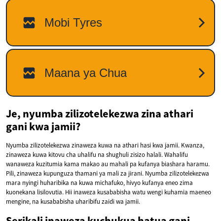
Je, nyumba zilizotelekezwa zina athari
gani kwa jamii?
Nyumba zilizotelekezwa zinaweza kuwa na athari hasi kwa jamii. Kwanza,
zinaweza kuwa kitovu cha uhalifu na shughuli zisizo halali. Wahalifu
wanaweza kuzitumia kama makao au mahali pa kufanya biashara haramu.
Pili, zinaweza kupunguza thamani ya mali za jirani. Nyumba zilizotelekezwa
mara nyingi huharibika na kuwa michafuko, hivyo kufanya eneo zima
kuonekana lisilovutia. Hii inaweza kusababisha watu wengi kuhamia maeneo
mengine, na kusababisha uharibifu zaidi wa jamii.
Serikali inaweza kuchukua hatua gani