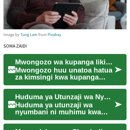
Image by
Tung Lam
from
Pixabay
SOMA ZAIDI
Mwongozo wa kupanga likizo kwa malipo moja kwa familia
Mwongozo huu unatoa hatua
za kimsingi kwa kupanga
likizo ya familia kwa malipo
moja (all-inclusive),
Huduma ya Utunzaji wa Nyumbani: Maelezo Kamili
ukizungumzia uch...
Huduma ya utunzaji wa
nyumbani ni muhimu kwa
watu wengi wanaohitaji
msaada wa kila siku wakiwa