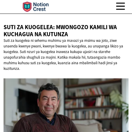
SUTI ZA KUOGELEA: MWONGOZO KAMILI WA
KUCHAGUA
NA KUTUNZA
Suti za kuogelea ni sehemu muhimu ya mavazi ya msimu wa joto, ziwe
unaenda kwenye pwani, kwenye bwawa la kuogelea, au unapanga likizo ya
kuogelea. Suti nzuri ya kuogelea inaweza kukupa ujasiri na starehe
unapofurahia shughuli za majini. Katika makala hii, tutaangazia mambo
muhimu kuhusu suti za kuogelea, kuanzia aina mbalimbali hadi jinsi ya
kuzitunza.