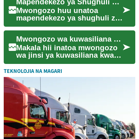
Mapendekezo ya Shughuli za Watoto na Huduma za Familia
nyumbani. Huduma hii h...
Mwongozo huu unatoa
mapendekezo ya shughuli za
watoto na huduma za familia
katika package za likizo
Mwongozo wa kuwasiliana na watoa huduma na haki za mteja wakati wa likizo
zinazoendelea. Un...
Makala hii inatoa mwongozo
wa jinsi ya kuwasiliana kwa
ufanisi na watoa huduma
wakati wa likizo, na kuelezea
TEKNOLOJIA NA MAGARI
haki za ...